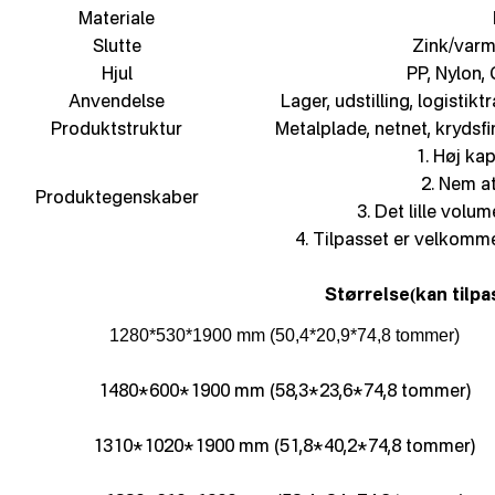
Materiale
Slutte
Zink/varm
Hjul
PP, Nylon,
Anvendelse
Lager, udstilling, logistik
Produktstruktur
Metalplade, netnet, krydsfi
1. Høj kap
2. Nem a
Produktegenskaber
3. Det lille volum
4. Tilpasset er velkomme
Størrelse
kan tilpa
(
1280*530*1900 mm (50,4*20,9*74,8 tommer)
1480*600*1900 mm (58,3*23,6*74,8 tommer)
1310*1020*1900 mm (51,8*40,2*74,8 tommer)