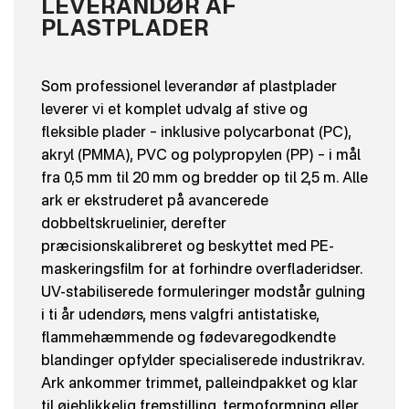
LEVERANDØR AF
PLASTPLADER
Som professionel leverandør af plastplader
leverer vi et komplet udvalg af stive og
fleksible plader – inklusive polycarbonat (PC),
akryl (PMMA), PVC og polypropylen (PP) – i mål
fra 0,5 mm til 20 mm og bredder op til 2,5 m. Alle
ark er ekstruderet på avancerede
dobbeltskruelinier, derefter
præcisionskalibreret og beskyttet med PE-
maskeringsfilm for at forhindre overfladeridser.
UV-stabiliserede formuleringer modstår gulning
i ti år udendørs, mens valgfri antistatiske,
flammehæmmende og fødevaregodkendte
blandinger opfylder specialiserede industrikrav.
Ark ankommer trimmet, palleindpakket og klar
til øjeblikkelig fremstilling, termoformning eller