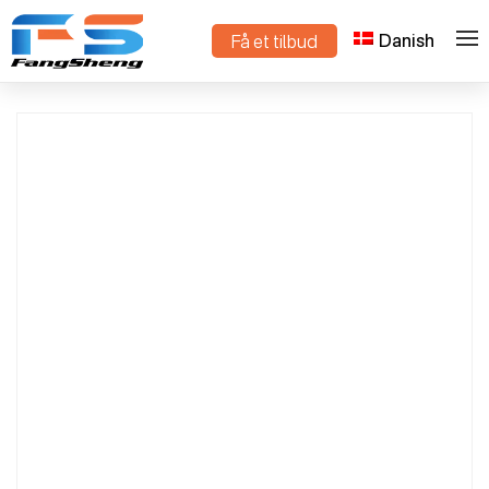
Danish
Få et tilbud
>
>
Hjem
Produkter
Leverandør af plastplader