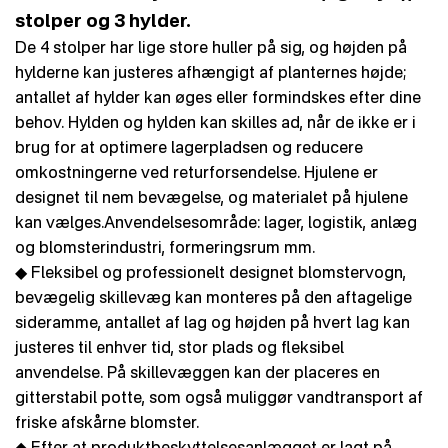
stolper og 3 hylder.
De 4 stolper har lige store huller på sig, og højden på
hylderne kan justeres afhængigt af planternes højde;
antallet af hylder kan øges eller formindskes efter dine
behov. Hylden og hylden kan skilles ad, når de ikke er i
brug for at optimere lagerpladsen og reducere
omkostningerne ved returforsendelse. Hjulene er
designet til nem bevægelse, og materialet på hjulene
kan vælges.Anvendelsesområde: lager, logistik, anlæg
og blomsterindustri, formeringsrum mm.
◆ Fleksibel og professionelt designet blomstervogn,
bevægelig skillevæg kan monteres på den aftagelige
sideramme, antallet af lag og højden på hvert lag kan
justeres til enhver tid, stor plads og fleksibel
anvendelse. På skillevæggen kan der placeres en
gitterstabil potte, som også muliggør vandtransport af
friske afskårne blomster.
◆ Efter at produktbeskyttelsesanlægget er lagt på