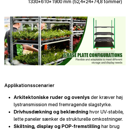
1330*610*1900 mm (52,4*24*74,8 tommer)
Applikationsscenarier
Arkitektoniske ruder og ovenlys
der kræver høj
lystransmission med fremragende slagstyrke.
Drivhusdækning og beklædning
hvor UV-stabile,
lette paneler sænker de strukturelle omkostninger.
Skiltning, display og POP-fremstilling
har brug