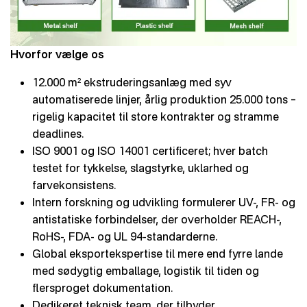
Hvorfor vælge os
12.000 m² ekstruderingsanlæg med syv
automatiserede linjer, årlig produktion 25.000 tons –
rigelig kapacitet til store kontrakter og stramme
deadlines.
ISO 9001 og ISO 14001 certificeret; hver batch
testet for tykkelse, slagstyrke, uklarhed og
farvekonsistens.
Intern forskning og udvikling formulerer UV-, FR- og
antistatiske forbindelser, der overholder REACH-,
RoHS-, FDA- og UL 94-standarderne.
Global eksportekspertise til mere end fyrre lande
med sødygtig emballage, logistik til tiden og
flersproget dokumentation.
Dedikeret teknisk team, der tilbyder