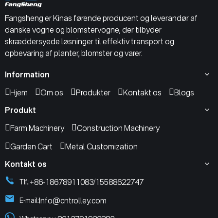
Fangsheng er Kinas førende producent og leverandør af
danske vogne og blomstervogne, der tilbyder
skræddersyede løsninger til effektiv transport og
opbevaring af planter, blomster og varer.
Information
Hjem
Om os
Produkter
Kontakt os
Blogs
Produkt
Farm Machinery
Construction Machinery
Garden Cart
Metal Customization
Kontakt os
+86-18678911083
15588622747
Tlf.:
/
Info@cntrolley.com
E-mail: