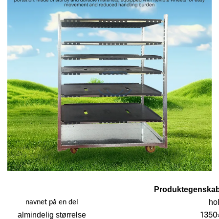
Produktegenskab
ho
navnet på en del
1350
almindelig størrelse