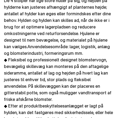
De 4 stolper har lige store huller på sig, og højden på
hylderne kan justeres afhængigt af planternes højde;
antallet af hylder kan øges eller formindskes efter dine
behov. Hylden og hylden kan skilles ad, når de ikke er i
brug for at optimere lagerpladsen og reducere
omkostningerne ved returforsendelse. Hjulene er
designet til nem bevægelse, og materialet på hjulene
kan vælges.Anvendelsesområde: lager, logistik, anlæg
og blomsterindustri, formeringsrum mm.
◆ Fleksibel og professionelt designet blomstervogn,
bevægelig skillevæg kan monteres på den aftagelige
sideramme, antallet af lag og højden på hvert lag kan
justeres til enhver tid, stor plads og fleksibel
anvendelse. På skillevæggen kan der placeres en
gitterstabil potte, som også muliggør vandtransport af
friske afskårne blomster.
◆ Efter at produktbeskyttelsesanlægget er lagt på
hylden, kan det fastgøres med sikkerhedssele, eller hele