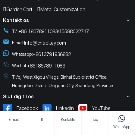
Garden Cart
Metal Customization
Kontakt os
+86-18678911083
15588622747
Tlf.:
/
Info@cntrolley.com
E-mail:
+8613791936882
Whatsapp:
+8618678911083
Wechat:
Tilføj: West Xigou Village, Binhai Sub-district Office,
Huangdao District, Qingdao City, Shandong Province
Slut dig til os
Facebook
Linkedin
YouTube
E-mail
Tlf
Kontakte
Top
TikTok
WhatsApp