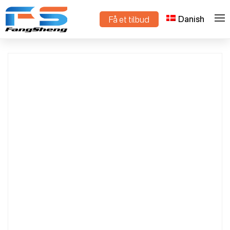
Danish
Få et tilbud
>
>
Hjem
Produkter
Brugerdefineret blomstervogn Producent