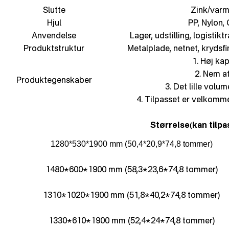
Slutte
Zink/varm
Hjul
PP, Nylon,
Anvendelse
Lager, udstilling, logistik
Produktstruktur
Metalplade, netnet, krydsfi
1. Høj kap
2. Nem a
Produktegenskaber
3. Det lille volum
4. Tilpasset er velkomme
Størrelse
kan tilpa
(
1280*530*1900 mm (50,4*20,9*74,8 tommer)
1480*600*1900 mm (58,3*23,6*74,8 tommer)
1310*1020*1900 mm (51,8*40,2*74,8 tommer)
1330*610*1900 mm (52,4*24*74,8 tommer)