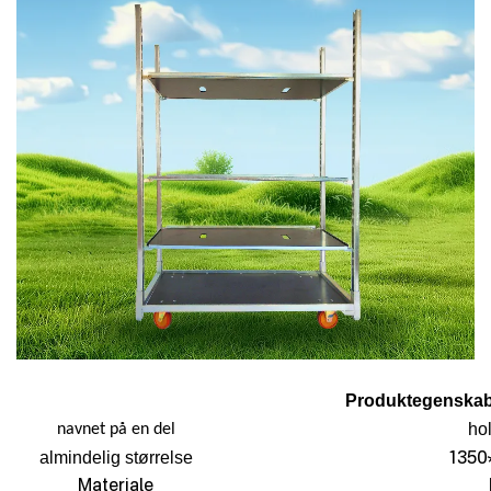
Produktegenskab
ho
navnet på en del
1350
almindelig størrelse
Materiale