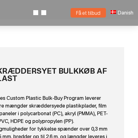
Danish
Få et tilbud
KRÆDDERSYET BULKKØB AF
LAST
es Custom Plastic Bulk-Buy Program leverer
re mængder skræddersyede plastikplader, film
paneler i polycarbonat (PC), akryl (PMMA), PET-
PVC, HDPE og polypropylen (PP).
gmuligheder for tykkelse spænder over 0,3 mm
5 mm, bredder op til 2,6 m, og længder leveres i