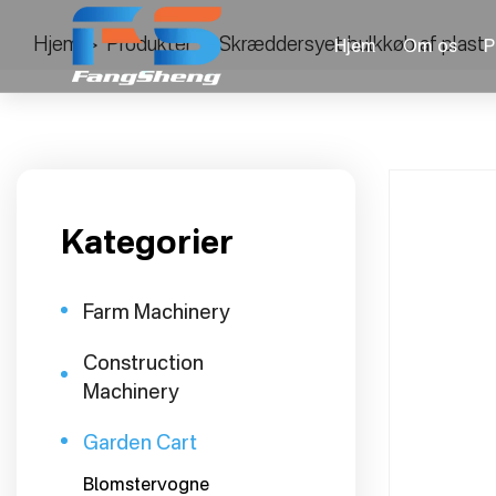
Hjem
>
Produkter
>
Skræddersyet bulkkøb af plast
Hjem
Om os
P
Kategorier
Farm Machinery
Construction
Machinery
Garden Cart
Blomstervogne