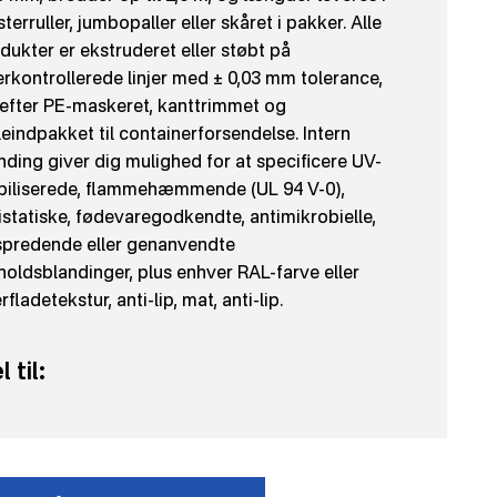
terruller, jumbopaller eller skåret i pakker. Alle
dukter er ekstruderet eller støbt på
erkontrollerede linjer med ± 0,03 mm tolerance,
efter PE-maskeret, kanttrimmet og
leindpakket til containerforsendelse. Intern
nding giver dig mulighed for at specificere UV-
biliserede, flammehæmmende (UL 94 V-0),
istatiske, fødevaregodkendte, antimikrobielle,
spredende eller genanvendte
holdsblandinger, plus enhver RAL-farve eller
rfladetekstur, anti-lip, mat, anti-lip.
 til: