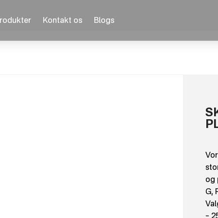
rodukter
Kontakt os
Blogs
S
P
Vor
sto
og 
G, 
Val
– 2