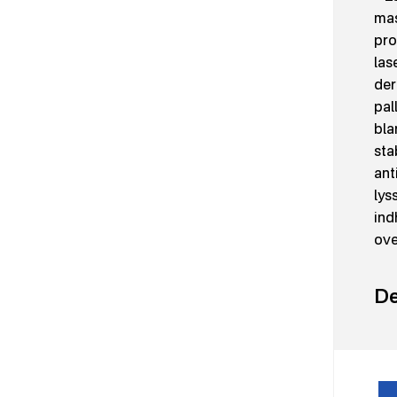
mas
pro
las
der
pal
bla
sta
ant
lys
ind
ove
Del