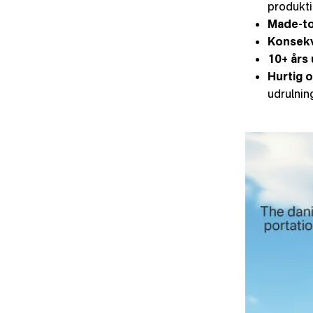
produkt
Made-to
Konsekv
10+ års
Hurtig 
udrulning