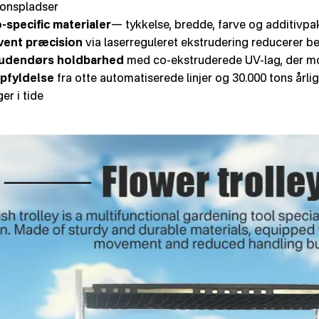
ionspladser
-specific materialer
— tykkelse, bredde, farve og additivpak
ent præcision
via laserreguleret ekstrudering reducerer b
 udendørs holdbarhed
med co-ekstruderede UV-lag, der mo
opfyldelse
fra otte automatiserede linjer og 30.000 tons årlig
er i tide