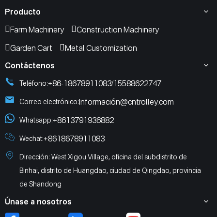
Producto
Farm Machinery
Construction Machinery
Garden Cart
Metal Customization
Contáctenos
+86-18678911083
15588622747
Teléfono:
/
Informació
n@cntrolley.com
Correo electrónico:
+8613791936882
Whatsapp:
+8618678911083
Wechat:
Dirección: West Xigou Village, oficina del subdistrito de
Binhai, distrito de Huangdao, ciudad de Qingdao, provincia
de Shandong
Únase a nosotros