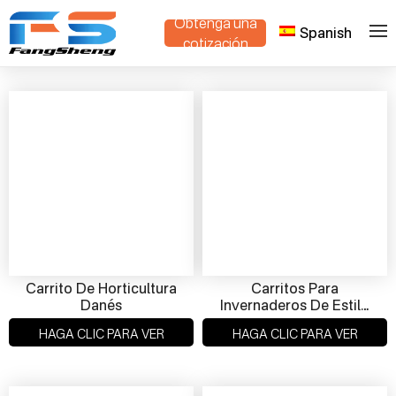
Obtenga una
Spanish
>
Hogar
Productos
cotización
Carrito De Horticultura
Carritos Para
Danés
Invernaderos De Estilo
Danés
HAGA CLIC PARA VER
HAGA CLIC PARA VER