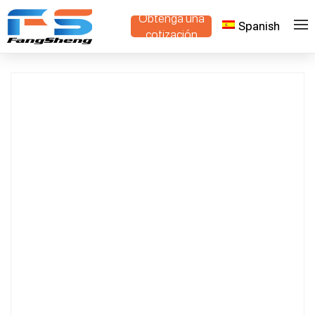
Obtenga una
Spanish
>
>
Hogar
Productos
China Nursery Trolley Manufacturer
cotización