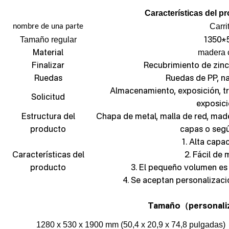
Características del p
Carri
nombre de una parte
1350*
Tamaño regular
Material
madera 
Finalizar
Recubrimiento de zinc
Ruedas
Ruedas de PP, na
Almacenamiento, exposición, tra
Solicitud
exposici
Estructura del
Chapa de metal, malla de red, mad
producto
capas o seg
1. Alta capac
Características del
2. Fácil de 
producto
3. El pequeño volumen es 
4. Se aceptan personalizacio
Tamaño
personali
（
1280 x 530 x 1900 mm (50,4 x 20,9 x 74,8 pulgadas)