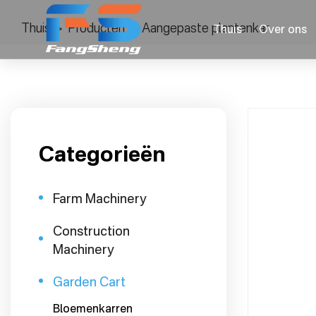
Thuis
>
Producten
>
Aangepaste plantenkar
Thuis
Over ons
Categorieën
Farm Machinery
Construction
Machinery
Garden Cart
Bloemenkarren