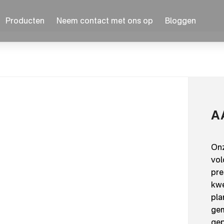
Producten
Neem contact met ons op
Bloggen
A
Onz
vol
pre
kwe
pla
gem
gep