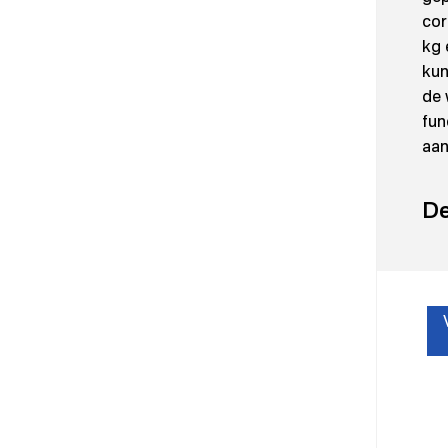
cor
kg 
kun
de 
fun
aan
De