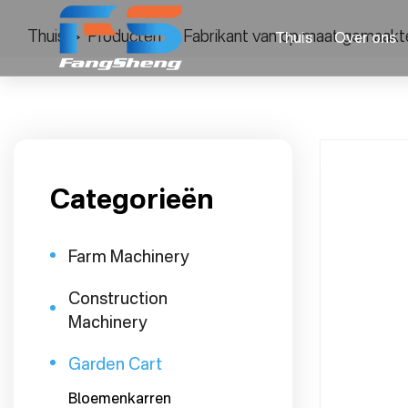
Thuis
>
Producten
>
Fabrikant van op maat gemaakt
Thuis
Over ons
Categorieën
Farm Machinery
Construction
Machinery
Garden Cart
Bloemenkarren