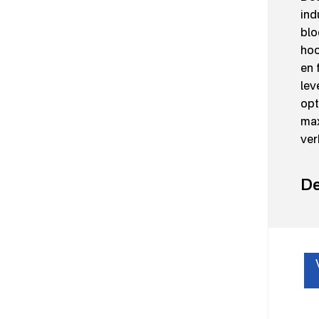
ind
blo
hoo
en 
lev
opt
max
ver
De