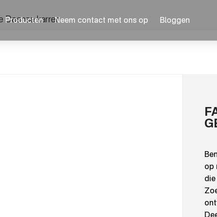
e Deense karren
Producten
Neem contact met ons op
Bloggen
F
G
Ben
op 
die
Zoe
ont
Dee