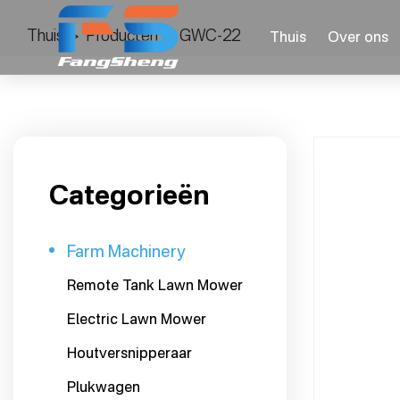
Thuis
>
Producten
>
GWC-22
Thuis
Over ons
Categorieën
Farm Machinery
Remote Tank Lawn Mower
Electric Lawn Mower
Houtversnipperaar
Plukwagen