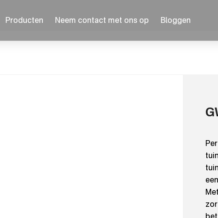
Producten
Neem contact met ons op
Bloggen
G
Per
tui
tui
een
Met
zor
bet