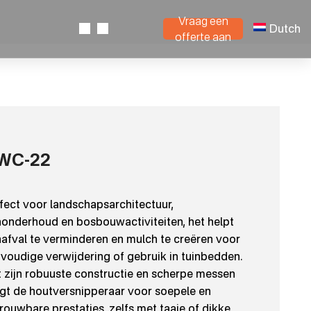
Vraag een
Dutch
offerte aan
WC-22
fect voor landschapsarchitectuur,
nonderhoud en bosbouwactiviteiten, het helpt
nafval te verminderen en mulch te creëren voor
voudige verwijdering of gebruik in tuinbedden.
 zijn robuuste constructie en scherpe messen
gt de houtversnipperaar voor soepele en
rouwbare prestaties, zelfs met taaie of dikke