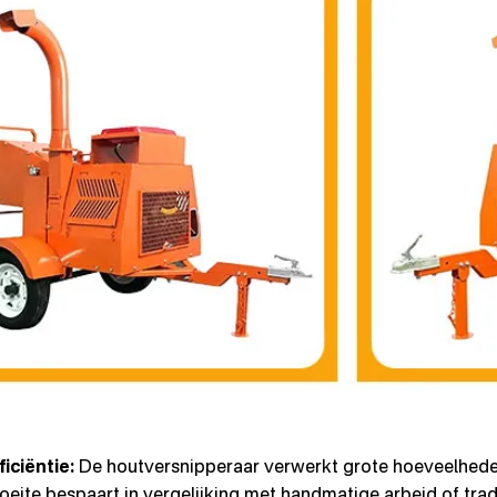
iciëntie:
De houtversnipperaar verwerkt grote hoeveelheden
moeite bespaart in vergelijking met handmatige arbeid of tra