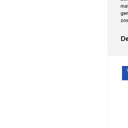
mat
gem
zow
De