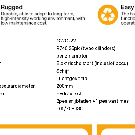
GWC-22
R740 25pk (twee cilinders)
benzinemotor
n
Elektrische start (inclusief accu)
Schijf
Luchtgekoeld
kselaardiameter
200mm
eem
Hydraulisch
2pes snijbladen +1 pes vast mes
165/70R13C