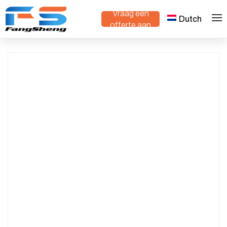
Vraag een
Dutch
>
>
Thuis
Producten
kinderkamer karretje
offerte aan