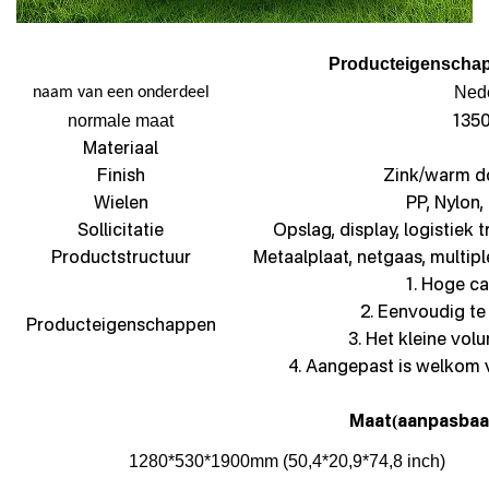
Producteigenscha
Nede
naam van een onderdeel
135
normale maat
Materiaal
Finish
Zink/warm d
Wielen
PP, Nylon,
Sollicitatie
Opslag, display, logistiek 
Productstructuur
Metaalplaat, netgaas, multip
1. Hoge cap
2. Eenvoudig t
Producteigenschappen
3. Het kleine vol
4. Aangepast is welkom 
Maat
aanpasbaa
(
1280*530*1900mm (50,4*20,9*74,8 inch)