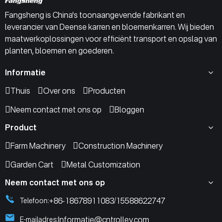
Fangsheng is China's toonaangevende fabrikant en
leverancier van Deense karren en bloemenkarren. Wij bieden
maatwerkoplossingen voor efficiënt transport en opslag van
planten, bloemen en goederen.
Informatie
Thuis
Over ons
Producten
Neem contact met ons op
Bloggen
Product
Farm Machinery
Construction Machinery
Garden Cart
Metal Customization
Neem contact met ons op
+86-18678911083
15588622747
Telefoon:
/
Informatie@cntrolley.com
E-mailadres: