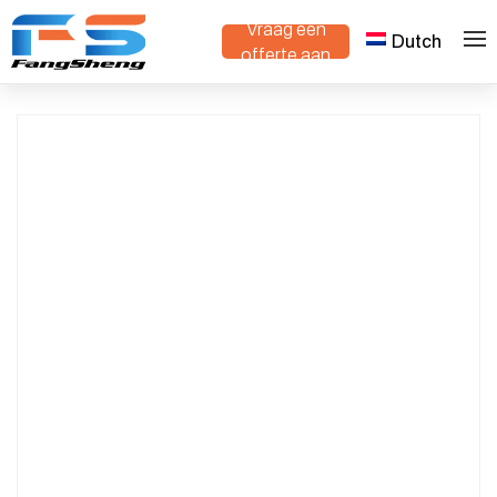
Vraag een
Dutch
>
>
Thuis
Producten
Custom Nursery Trolley
offerte aan