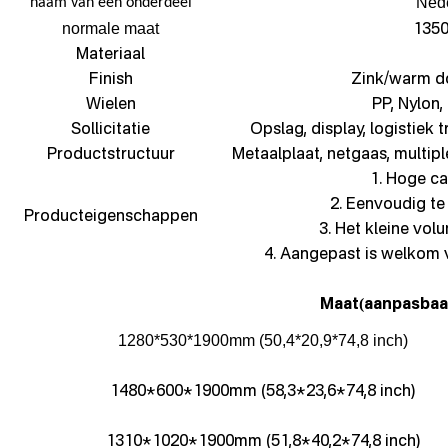
Nede
naam van een onderdeel
135
normale maat
Materiaal
Finish
Zink/warm d
Wielen
PP, Nylon,
Sollicitatie
Opslag, display, logistiek 
Productstructuur
Metaalplaat, netgaas, multip
1. Hoge cap
2. Eenvoudig t
Producteigenschappen
3. Het kleine vol
4. Aangepast is welkom 
Maat
aanpasbaa
(
1280*530*1900mm (50,4*20,9*74,8 inch)
1480*600*1900mm (58,3*23,6*74,8 inch)
1310*1020*1900mm (51,8*40,2*74,8 inch)