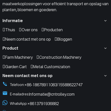
maatwerkoplossingen voor efficiënt transport en opslag van
planten, bloemen en goederen.
Informatie
Thuis
Over ons
Producten
Neem contact met ons op
Bloggen
Product
Farm Machinery
Construction Machinery
Garden Cart
Metal Customization
Neem contact met ons op
+86-18678911083
15588622747
Telefoon:
/
Informatie@cntrolley.com
E-mailadres:
+8613791936882
WhatsApp: