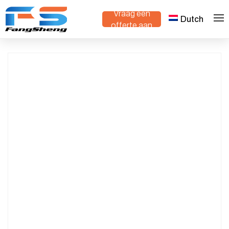
Vraag een
Dutch
>
>
Thuis
Producten
Dutch Trolley
offerte aan