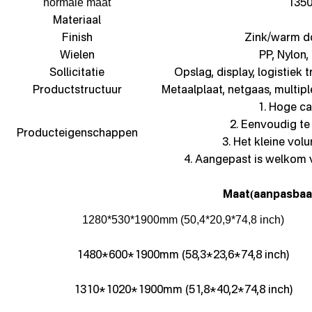
135
normale maat
Materiaal
Finish
Zink/warm d
Wielen
PP, Nylon,
Sollicitatie
Opslag, display, logistiek 
Productstructuur
Metaalplaat, netgaas, multip
1. Hoge cap
2. Eenvoudig t
Producteigenschappen
3. Het kleine vol
4. Aangepast is welkom 
Maat
aanpasbaa
(
1280*530*1900mm (50,4*20,9*74,8 inch)
1480*600*1900mm (58,3*23,6*74,8 inch)
1310*1020*1900mm (51,8*40,2*74,8 inch)