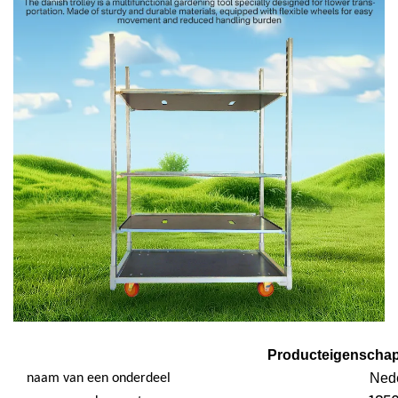
Producteigenscha
Nede
naam van een onderdeel