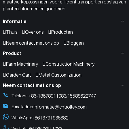
maatwerkoplossingen voor efficiënt transport en opslag van
planten, bloemen en goederen.
Informatie
Thuis
Over ons
Producten
Neem contact met ons op
Bloggen
Product
Farm Machinery
Construction Machinery
Garden Cart
Metal Customization
Neem contact met ons op
+86-18678911083
15588622747
Telefoon:
/
Informatie@cntrolley.com
E-mailadres:
+8613791936882
WhatsApp:
+8618678911083
Wechat: