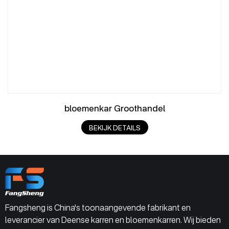
bloemenkar Groothandel
BEKIJK DETAILS
Fangsheng is China's toonaangevende fabrikant en
leverancier van Deense karren en bloemenkarren. Wij bieden