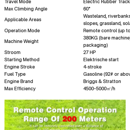
Travel Mode
Electric Rubber Track
Max Climbing Angle
60°
Wasteland, riverbanks
Applicable Areas
slopes, grassland, sol
Operation Mode
Remote control (up t
380KG (bare machine)
Machine Weight
packaging)
Stroom
27 HP
Starting Method
Elektrische start
Engine Stroke
4-stroke
Fuel Type
Gasoline (92# or abo
Engine Brand
Briggs & Stratton
Max Efficiency
4500–5000㎡/h