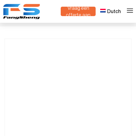
Vraag een
Dutch
Remote Controlled Crawler Lawn Mower
offerte aan
>
>
Thuis
Producten
| 27HP Briggs Engine | For Slopes,
Orchards, Solar Farms