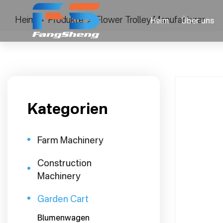
Heim
>
Produkte
>
Flower Trolley Manufacturer
Heim
Über uns
Kategorien
Farm Machinery
Construction
Machinery
Garden Cart
Blumenwagen