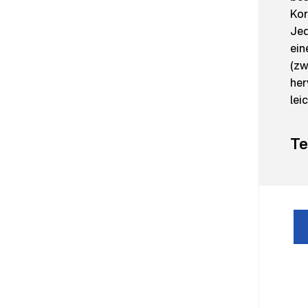
Kor
Jed
ein
(zw
her
lei
Te