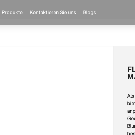
Produkte
Kontaktieren Sie uns
Blogs
F
M
Als
bie
anp
Gew
Blu
bes