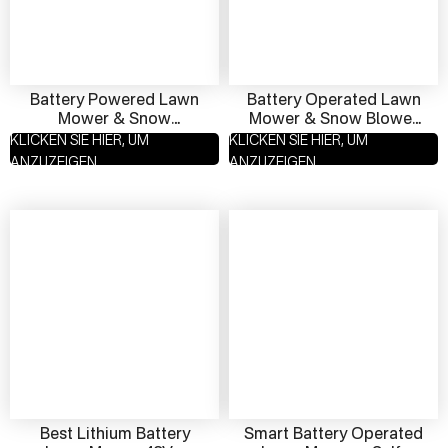
Battery Powered Lawn
Battery Operated Lawn
Mower & Snow
Mower & Snow Blower
Removal Machine – 48V
48V Dual-Use Clean &
KLICKEN SIE HIER, UM
KLICKEN SIE HIER, UM
Dual‑Use Eco Solution
Green Eco-Friendly
ANZUZEIGEN
ANZUZEIGEN
Best Lithium Battery
Smart Battery Operated