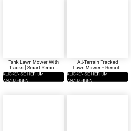
Tank Lawn Mower With
All-Terrain Tracked
Tracks | Smart Remote
Lawn Mower – Remote
Control Snow & Grass
Operated, Hybrid
KLICKEN SIE HIER, UM
KLICKEN SIE HIER, UM
Cutter
Powered, Ideal For
ANZUZEIGEN
ANZUZEIGEN
Slope Mowing