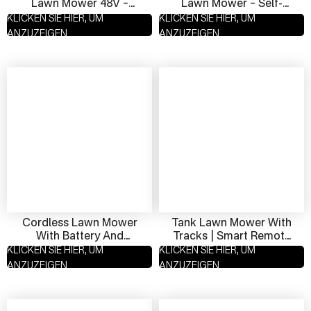
Lawn Mower 48V –
Lawn Mower – Self-
Quiet Operation &
Propelled, 48V LiFePO4
KLICKEN SIE HIER, UM
KLICKEN SIE HIER, UM
Powerful Performance
For Clean Cuts
ANZUZEIGEN
ANZUZEIGEN
Cordless Lawn Mower
Tank Lawn Mower With
With Battery And
Tracks | Smart Remote
Charger – 550mm
Control Mower For
KLICKEN SIE HIER, UM
KLICKEN SIE HIER, UM
Cutting Width, Zero
Rugged Terrain
ANZUZEIGEN
ANZUZEIGEN
Emissions