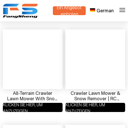
Ein Angebot
German
>
Heim
Produkte
einholen
All-Terrain Crawler
Crawler Lawn Mower &
Lawn Mower With Snow
Snow Remover | RC
Removal Function |
Smart Crawler For
KLICKEN SIE HIER, UM
KLICKEN SIE HIER, UM
High Performance,
Year-Round Use
ANZUZEIGEN
ANZUZEIGEN
Smart Control