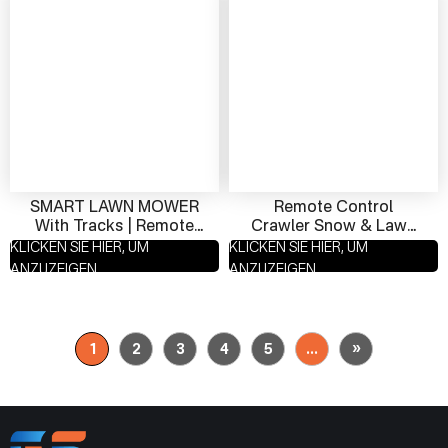
SMART LAWN MOWER
Remote Control
With Tracks | Remote
Crawler Snow & Lawn
Mower & Snow Plow
Mower | Smart All-
KLICKEN SIE HIER, UM
KLICKEN SIE HIER, UM
For Rugged Terrain
Terrain Grass & Snow
ANZUZEIGEN
ANZUZEIGEN
Remover At Factory
Price
»
1
2
3
4
5
...