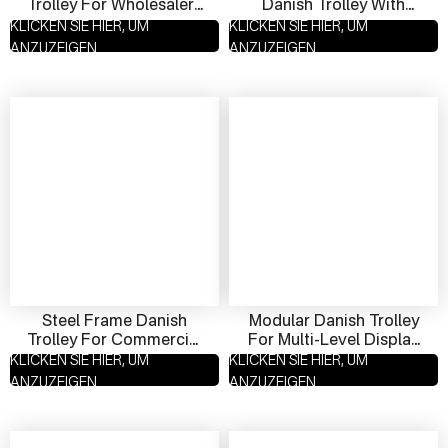
Trolley For Wholesalers
Danish Trolley With
| Small Batch Flower
Brake Wheels | Heavy
KLICKEN SIE HIER, UM
KLICKEN SIE HIER, UM
Cart Manufacturer
Duty Plant Cart
ANZUZEIGEN
ANZUZEIGEN
Supplier
Steel Frame Danish
Modular Danish Trolley
Trolley For Commercial
For Multi-Level Display
Use | Heavy Duty Cart
| Adjustable Retail Plant
KLICKEN SIE HIER, UM
KLICKEN SIE HIER, UM
Manufacturer &
Cart Supplier
ANZUZEIGEN
ANZUZEIGEN
Exporter