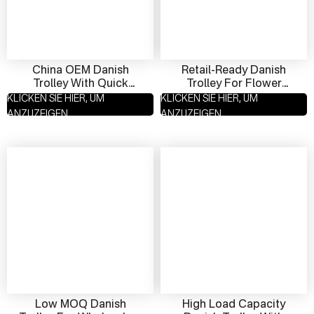
China OEM Danish
Retail-Ready Danish
Trolley With Quick
Trolley For Flower
Assembly | Flat-Pack
Shops | Display-Grade
KLICKEN SIE HIER, UM
KLICKEN SIE HIER, UM
Plant Cart Manufacturer
Plant Cart Supplier
ANZUZEIGEN
ANZUZEIGEN
Low MOQ Danish
High Load Capacity