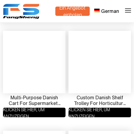
Ein Angebot
German
>
Heim
Produkte
einholen
Multi-Purpose Danish
Custom Danish Shelf
Cart For Supermarkets
Trolley For Horticulture
And Nurseries | Mobile
Use | Adjustable Plant
KLICKEN SIE HIER, UM
KLICKEN SIE HIER, UM
Display Trolley Supplier
Cart Manufacturer
ANZUZEIGEN
ANZUZEIGEN