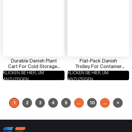
Durable Danish Plant
Flat-Pack Danish
Cart For Cold Storage |
Trolley For Container
Anti-Rust Trolley
Optimization | KD
KLICKEN SIE HIER, UM
KLICKEN SIE HIER, UM
Supplier From China
Flower Cart Exporter
ANZUZEIGEN
ANZUZEIGEN
»
1
2
3
4
5
...
10
...