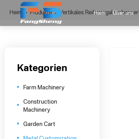
Heim
>
Produkte
>
Vertikales Reifenregal verbesser
Heim
Über uns
Kategorien
Farm Machinery
Construction
Machinery
Garden Cart
Metal Customization