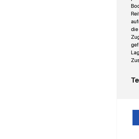
Bod
Rei
auf
die
Zug
gef
Lag
Zus
Te