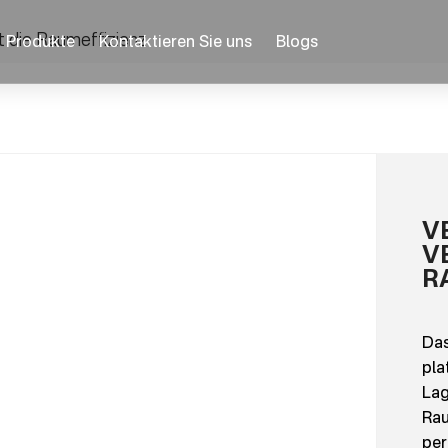
t die Raumeffizienz
Produkte
Kontaktieren Sie uns
Blogs
V
V
R
Das
pla
Lag
Rau
per