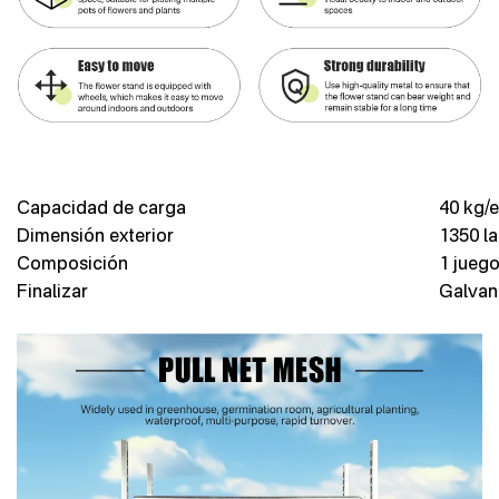
Capacidad de carga
40 kg/e
Dimensión exterior
1350 la
Composición
1 juego
Finalizar
Galvani