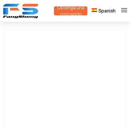
Obtenga una
Spanish
>
>
Hogar
Productos
Carro rodante para plantas
cotización