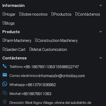
Información
Hogar
Sobre nosotros
Productos
Contáctenos
Blogs
Producto
Farm Machinery
Construction Machinery
Garden Cart
Metal Customization
Contáctenos
+86-18678911083
15588622747
Teléfono:
/
Informació
n@cntrolley.com
Correo electrónico:
+8613791936882
Whatsapp:
+8618678911083
Wechat:
Dirección: West Xigou Village, oficina del subdistrito de