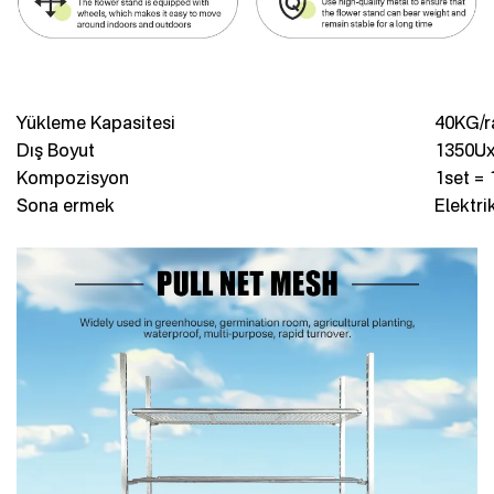
Yükleme Kapasitesi
40KG/r
Dış Boyut
1350U
Kompozisyon
1set = 
Sona ermek
Elektri