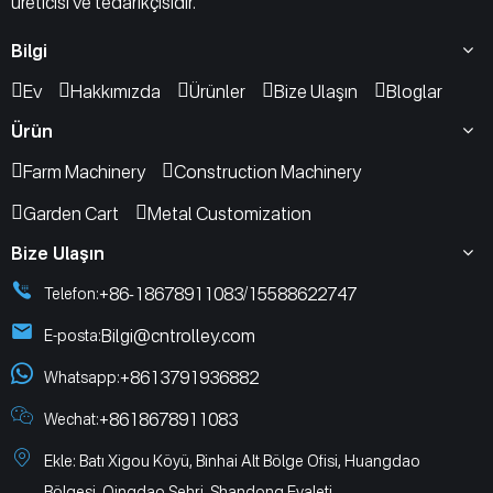
üreticisi ve tedarikçisidir.
Bilgi
Ev
Hakkımızda
Ürünler
Bize Ulaşın
Bloglar
Ürün
Farm Machinery
Construction Machinery
Garden Cart
Metal Customization
Bize Ulaşın
+86-18678911083
15588622747
Telefon:
/
Bilgi@cntrolley.com
E-posta:
+8613791936882
Whatsapp:
+8618678911083
Wechat:
Ekle: Batı Xigou Köyü, Binhai Alt Bölge Ofisi, Huangdao
Bölgesi, Qingdao Şehri, Shandong Eyaleti