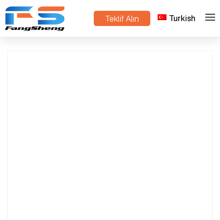
Turkish
Teklif Alın
>
>
Ev
Ürünler
haddeleme tesisi arabası