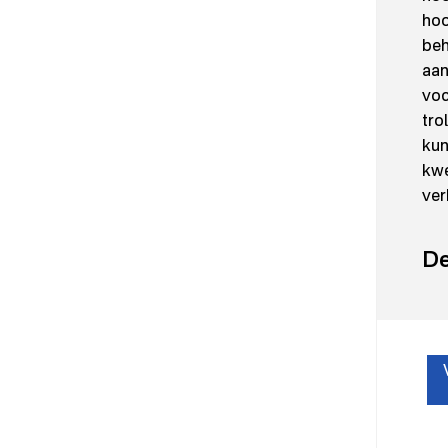
hoo
beh
aan
voc
tro
kun
kwe
ver
De