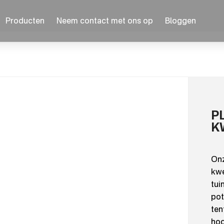
Producten
Neem contact met ons op
Bloggen
P
K
Onz
kwe
tui
pot
ten
hoo