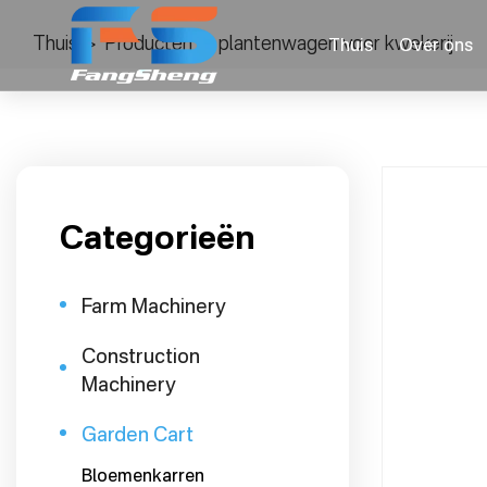
Thuis
>
Producten
>
plantenwagen voor kwekerij
Thuis
Over ons
Categorieën
Farm Machinery
Construction
Machinery
Garden Cart
Bloemenkarren