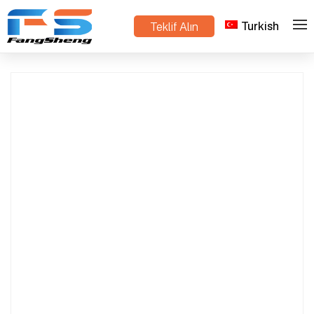
Turkish
Teklif Alın
>
>
Ev
Ürünler
bahçe fidanlığı arabaları