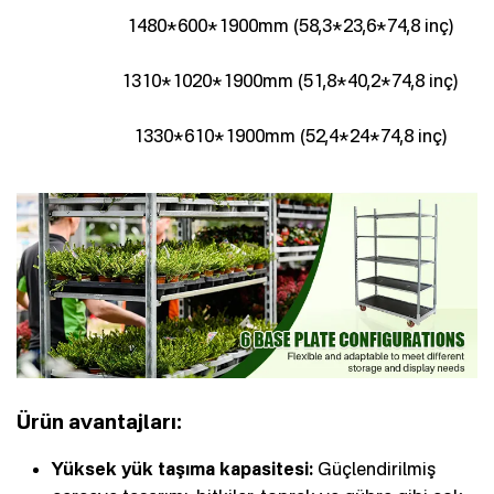
1480*600*1900mm (58,3*23,6*74,8 inç)
1310*1020*1900mm (51,8*40,2*74,8 inç)
1330*610*1900mm (52,4*24*74,8 inç)
Ürün avantajları:
Yüksek yük taşıma kapasitesi:
Güçlendirilmiş