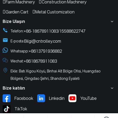
Farm Machinery
Construction Machinery
Garden Cart
Metal Customization
Bize Ulaşın
+86-18678911083
15588622747
Telefon:
/
Bilgi@cntrolley.com
E-posta:
+8613791936882
Whatsapp:
+8618678911083
Wechat:
Ekle: Batı Xigou Köyü, Binhai Alt Bölge Ofisi, Huangdao
Bölgesi, Qingdao Şehri, Shandong Eyaleti
Bize katılın
Facebook
Linkedin
YouTube
TikTok