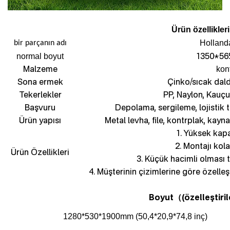
Ürün özellikleri
Holland
bir parçanın adı
1350*56
normal boyut
Malzeme
kon
Sona ermek
Çinko/sıcak dal
Tekerlekler
PP, Naylon, Kauçu
Başvuru
Depolama, sergileme, lojistik 
Ürün yapısı
Metal levha, file, kontrplak, kayna
1. Yüksek kapa
2. Montajı kola
Ürün Özellikleri
3. Küçük hacimli olması
4. Müşterinin çizimlerine göre özelleş
Boyut
(özelleştiril
（
1280*530*1900mm (50,4*20,9*74,8 inç)