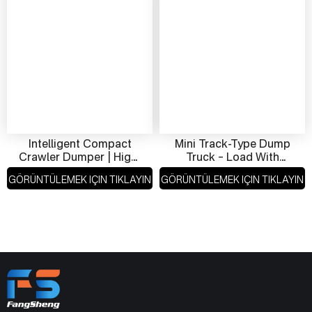
Intelligent Compact
Mini Track-Type Dump
Crawler Dumper | High-
Truck – Load With
Performance Track Mini
Hydraulic Tipper
GÖRÜNTÜLEMEK IÇIN TIKLAYIN
GÖRÜNTÜLEMEK IÇIN TIKLAYIN
Dump Truck For Farms
& Construction Sites