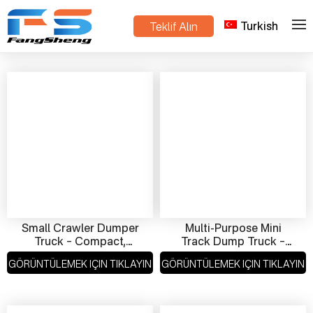
Turkish
Teklif Alın
>
Ev
Ürünler
Small Crawler Dumper
Multi-Purpose Mini
Truck – Compact,
Track Dump Truck –
Powerful Mini Track
Strong Crawler Dumper
GÖRÜNTÜLEMEK IÇIN TIKLAYIN
GÖRÜNTÜLEMEK IÇIN TIKLAYIN
Transport Vehicle
For Hills & Muddy
Roads