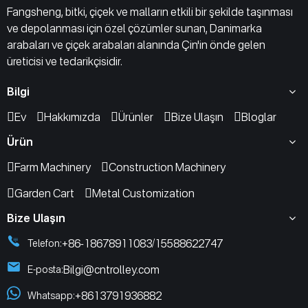
Fangsheng, bitki, çiçek ve malların etkili bir şekilde taşınması
ve depolanması için özel çözümler sunan, Danimarka
arabaları ve çiçek arabaları alanında Çin'in önde gelen
üreticisi ve tedarikçisidir.
Bilgi
Ev
Hakkımızda
Ürünler
Bize Ulaşın
Bloglar
Ürün
Farm Machinery
Construction Machinery
Garden Cart
Metal Customization
Bize Ulaşın
+86-18678911083
15588622747
Telefon:
/
Bilgi@cntrolley.com
E-posta:
+8613791936882
Whatsapp: