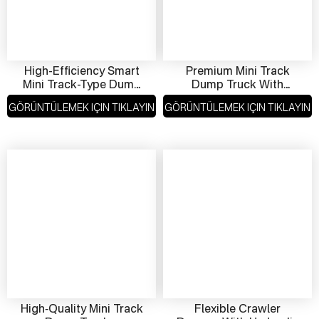
High-Efficiency Smart
Premium Mini Track
Mini Track-Type Dump
Dump Truck With
Truck – Premium
Hydraulic Tip – Flexible
GÖRÜNTÜLEMEK IÇIN TIKLAYIN
GÖRÜNTÜLEMEK IÇIN TIKLAYIN
Compact Crawler
Operation, Smart
Dumper For All-Terrain
Control
Transport
High‑Quality Mini Track
Flexible Crawler