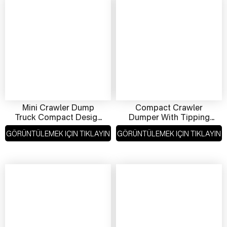
Mini Crawler Dump
Compact Crawler
Truck Compact Design
Dumper With Tipping
For Construction &
Bed – Ideal For
GÖRÜNTÜLEMEK IÇIN TIKLAYIN
GÖRÜNTÜLEMEK IÇIN TIKLAYIN
Agriculture
Landscaping & Orchard
Work