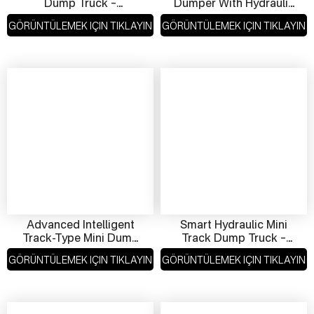
Dump Truck –
Dumper With Hydraulic
Intelligent Hydraulic
Tipping – Premium
GÖRÜNTÜLEMEK IÇIN TIKLAYIN
GÖRÜNTÜLEMEK IÇIN TIKLAYIN
Tipper For Efficient
Quality, High Efficiency
Transport
Advanced Intelligent
Smart Hydraulic Mini
Track-Type Mini Dump
Track Dump Truck –
Truck – Compact,
High-Quality All-Terrain
GÖRÜNTÜLEMEK IÇIN TIKLAYIN
GÖRÜNTÜLEMEK IÇIN TIKLAYIN
Durable, And Efficient
Crawler Dumper For
For Rugged Terrain
Heavy-Duty Transport