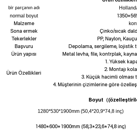
Holland
bir parçanın adı
1350*56
normal boyut
Malzeme
kon
Sona ermek
Çinko/sıcak dal
Tekerlekler
PP, Naylon, Kauçu
Başvuru
Depolama, sergileme, lojistik 
Ürün yapısı
Metal levha, file, kontrplak, kayna
1. Yüksek kapa
2. Montajı kola
Ürün Özellikleri
3. Küçük hacimli olması
4. Müşterinin çizimlerine göre özelleş
Boyut
(özelleştiril
（
1280*530*1900mm (50,4*20,9*74,8 inç)
1480*600*1900mm (58,3*23,6*74,8 inç)