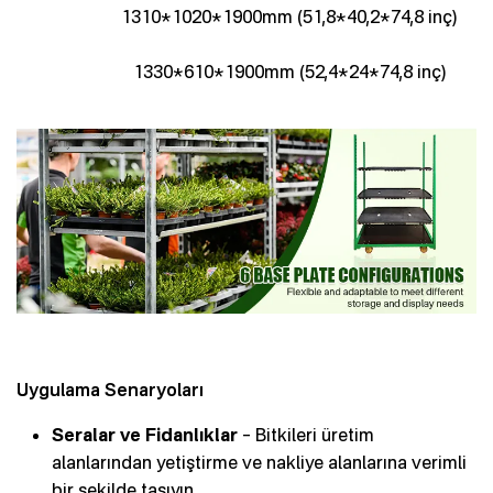
1310*1020*1900mm (51,8*40,2*74,8 inç)
1330*610*1900mm (52,4*24*74,8 inç)
Uygulama Senaryoları
Seralar ve Fidanlıklar
– Bitkileri üretim
alanlarından yetiştirme ve nakliye alanlarına verimli
bir şekilde taşıyın