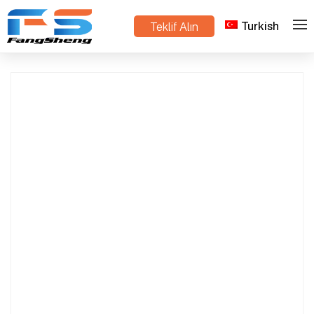
Turkish
Teklif Alın
>
>
Ev
Ürünler
bitki arabası sağlayıcısı