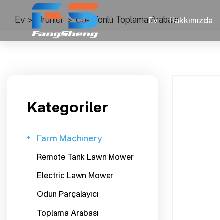
Ev
>
Ürünler
>
Çok Yönlü Toplama Arabası
Ev
Hakkımızda
Kategoriler
Farm Machinery
Remote Tank Lawn Mower
Electric Lawn Mower
Odun Parçalayıcı
Toplama Arabası