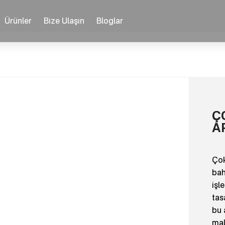
Ürünler
Bize Ulaşın
Bloglar
Ç
A
Çok
bah
işl
tas
bu 
mal