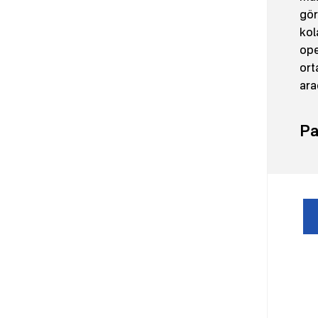
gör
kol
ope
ort
araç
Pa