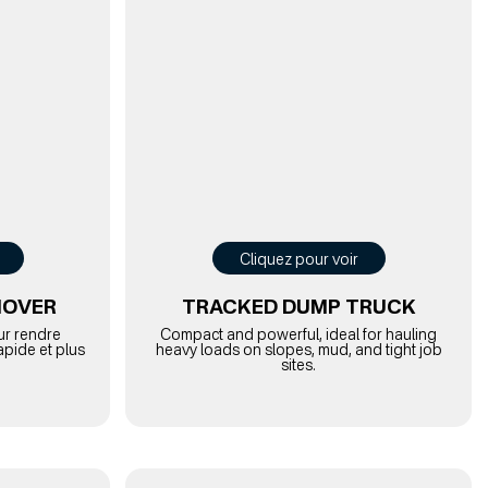
Cliquez pour voir
MOVER
TRACKED DUMP TRUCK
our rendre
Compact and powerful, ideal for hauling
apide et plus
heavy loads on slopes, mud, and tight job
sites.