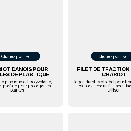
Cliquez pour voir
Cliquez pour voir
IOT DANOIS POUR
FILET DE TRACTION
LLES DE PLASTIQUE
CHARIOT
 de plastique est polyvalente,
léger, durable et idéal pour tr
t parfaite pour protéger les
plantes avec un filet sécurisé 
plantes
utiliser.