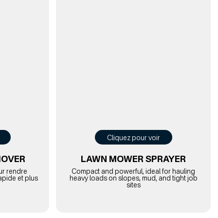
Cliquez pour voir
MOVER
LAWN MOWER SPRAYER
our rendre
Compact and powerful, ideal for hauling
apide et plus
heavy loads on slopes, mud, and tight job
sites