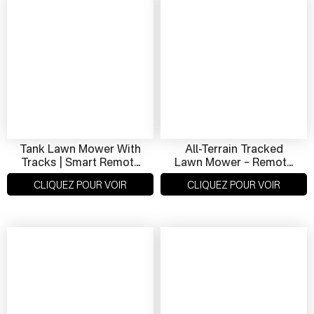
Tank Lawn Mower With
All-Terrain Tracked
Tracks | Smart Remote
Lawn Mower – Remote
Control Snow & Grass
Operated, Hybrid
CLIQUEZ POUR VOIR
CLIQUEZ POUR VOIR
Cutter
Powered, Ideal For
Slope Mowing