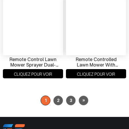
Remote Control Lawn
Remote Controlled
Mower Sprayer Dual-
Lawn Mower With
Function Mowing &
Tracks – Powerful Brush
CLIQUEZ POUR VOIR
CLIQUEZ POUR VOIR
Spraying For Efficient
Mower & Snow Plow
Land Care
For Slopes
»
1
2
3