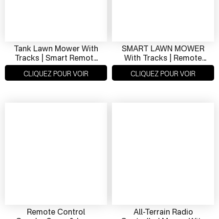
Tank Lawn Mower With
SMART LAWN MOWER
Tracks | Smart Remote
With Tracks | Remote
Control Mower For
Mower & Snow Plow
CLIQUEZ POUR VOIR
CLIQUEZ POUR VOIR
Rugged Terrain
For Rugged Terrain
Remote Control
All-Terrain Radio