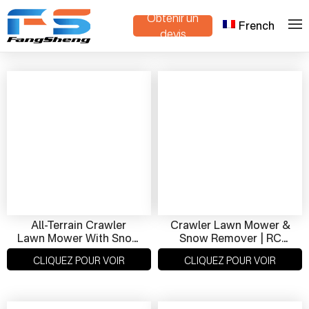
Obtenir un
French
>
Maison
Produits
devis
All-Terrain Crawler
Crawler Lawn Mower &
Lawn Mower With Snow
Snow Remover | RC
Removal Function |
Smart Crawler For
CLIQUEZ POUR VOIR
CLIQUEZ POUR VOIR
High Performance,
Year-Round Use
Smart Control