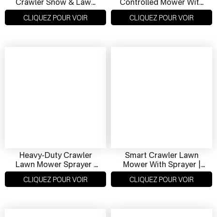
Crawler Snow & Lawn
Controlled Mower With
Mower | Smart All-
Snow Removal –
CLIQUEZ POUR VOIR
CLIQUEZ POUR VOIR
Terrain Grass & Snow
Compact Tank Design
Remover At Factory
For Harsh Conditions
Price
Heavy-Duty Crawler
Smart Crawler Lawn
Lawn Mower Sprayer |
Mower With Sprayer |
Remote Spraying
All-Terrain Dual-Use
CLIQUEZ POUR VOIR
CLIQUEZ POUR VOIR
Mower For Terrain &
Machine For Grass &
Crop Zones
Pesticide