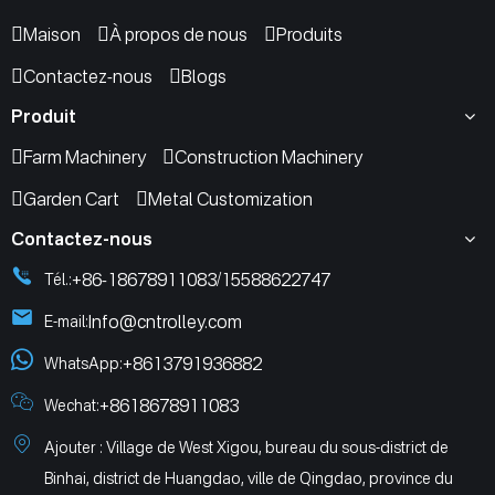
Maison
À propos de nous
Produits
Contactez-nous
Blogs
Produit
Farm Machinery
Construction Machinery
Garden Cart
Metal Customization
Contactez-nous
+86-18678911083
15588622747
Tél.:
/
Info@cntrolley.com
E-mail:
+8613791936882
WhatsApp:
+8618678911083
Wechat:
Ajouter : Village de West Xigou, bureau du sous-district de
Binhai, district de Huangdao, ville de Qingdao, province du