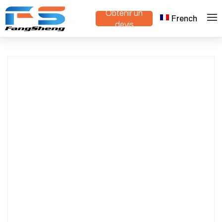
Obtenir un
French
Bancs roulants personnalisés à flux et
>
>
Maison
Produits
devis
reflux