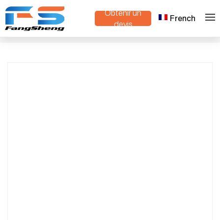
Obtenir un
French
Crawler Lawn Mower & Smart Snow Plow
devis
>
>
Maison
Produits
– Premium Remote-Controlled Grass &
Snow Solution