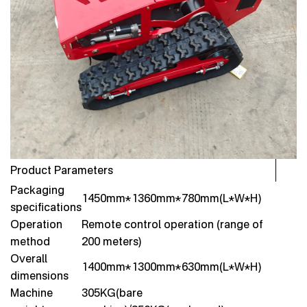
Product Parameters
Packaging
1450mm*1360mm*780mm(L*W*H)
specifications
Operation
Remote control operation (range of
method
200 meters)
Overall
1400mm*1300mm*630mm(L*W*H)
dimensions
Machine
305KG(bare