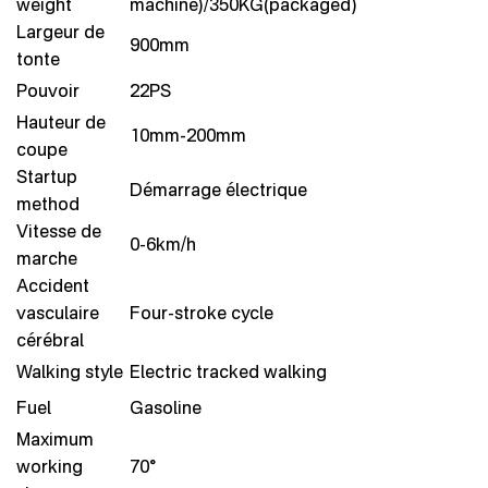
weight
machine)/350KG(packaged)
Largeur de
900mm
tonte
Pouvoir
22PS
Hauteur de
10mm-200mm
coupe
Startup
Démarrage électrique
method
Vitesse de
0-6km/h
marche
Accident
vasculaire
Four-stroke cycle
cérébral
Walking style
Electric tracked walking
Fuel
Gasoline
Maximum
working
70°