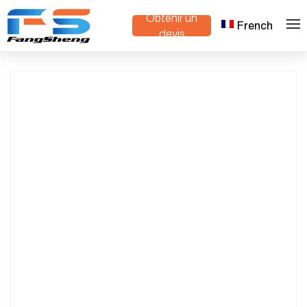
Obtenir un
French
>
>
Maison
Produits
Nursery Trolleys Company
devis