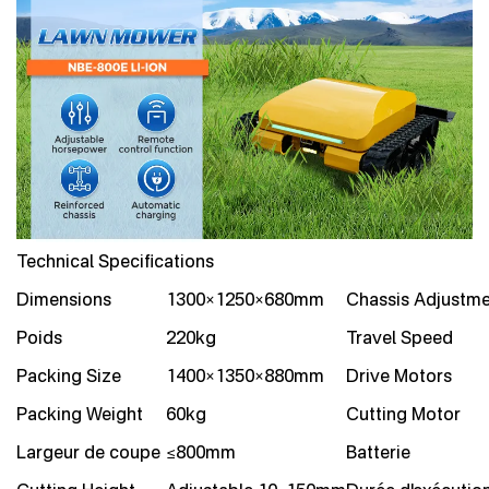
Technical Specifications
Dimensions
1300×1250×680mm
Chassis Adjustm
Poids
220kg
Travel Speed
Packing Size
1400×1350×880mm
Drive Motors
Packing Weight
60kg
Cutting Motor
Largeur de coupe
≤800mm
Batterie