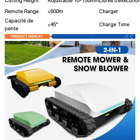
Cutting Height
Adjustable 10–150mm
Durée d'exécutio
Remote Range
≤600m
Charger
Capacité de
≤45°
Charge Time
pente