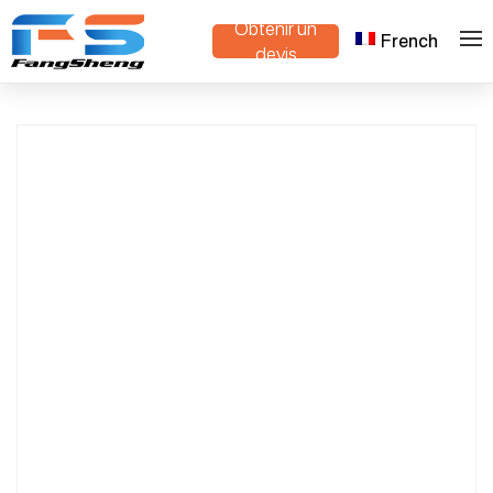
Obtenir un
French
Track-Driven Smart Mower with Snow
>
>
Maison
Produits
devis
Plow & Tree Trimming Function