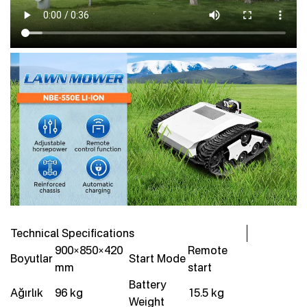
Technical Specifications
900×850×420
Remote
Boyutlar
Start Mode
mm
start
Battery
Ağırlık
96 kg
15.5 kg
Weight