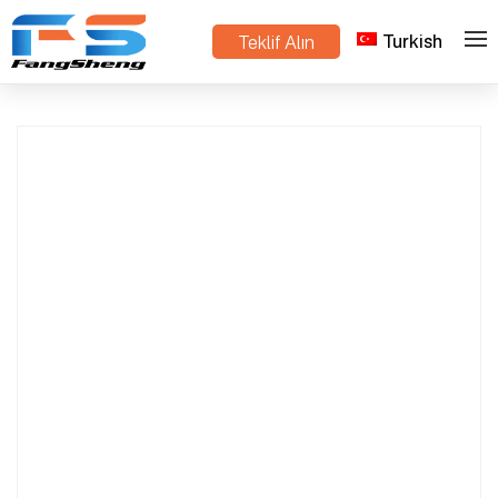
Turkish
Teklif Alın
Best Lithium Battery Lawn Mower 48V – Quiet
>
>
Ev
Ürünler
Operation & Powerful Performance