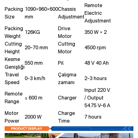
Remote
Packing
1090×960×600
Chassis
Electric
Size
mm
Adjustment
Adjustment
Packing
Drive
126KG
350 W × 2
Weight
Motor
Cutting
Cutting
20–70 mm
4500 rpm
Height
Motor
Kesme
550 mm
Pil
48 V 40 Ah
Genişliği
Travel
Çalışma
0–3 km/h
2–3 hours
Speed
zamanı
Input 220 V
Remote
≤ 600 m
Charger
/ Output
Range
54.75 V–6 A
Motor
Charge
2000 W
7 hours
Power
Time