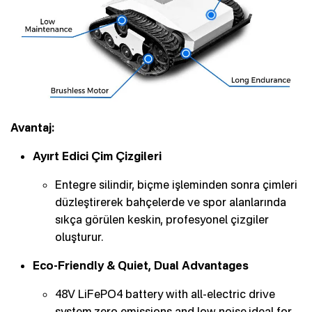
Avantaj:
Ayırt Edici Çim Çizgileri
Entegre silindir, biçme işleminden sonra çimleri
düzleştirerek bahçelerde ve spor alanlarında
sıkça görülen keskin, profesyonel çizgiler
oluşturur.
Eco-Friendly & Quiet, Dual Advantages
48V LiFePO4 battery with all-electric drive
system,zero emissions and low noise,ideal for