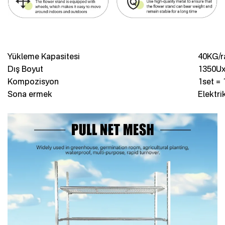
Yükleme Kapasitesi
40KG/r
Dış Boyut
1350U
Kompozisyon
1set = 
Sona ermek
Elektri