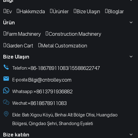
Ev
Hakkımızda
Ürünler
Bize Ulaşın
Bloglar
Ürün
Farm Machinery
Construction Machinery
Garden Cart
Metal Customization
Bize Ulaşın
+86-18678911083
15588622747
Telefon:
/
Bilgi@cntrolley.com
E-posta:
+8613791936882
Whatsapp:
+8618678911083
Wechat:
Ekle: Batı Xigou Köyü, Binhai Alt Bölge Ofisi, Huangdao
Bölgesi, Qingdao Şehri, Shandong Eyaleti
Bize katılın