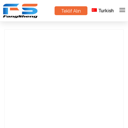
Turkish
Teklif Alın
>
>
Ev
Ürünler
bitki nakliye arabası