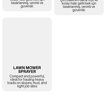
tasarlanmış, verimli ve
kolay hale getirmek için
güvenilir.
tasarlanmış, verimli ve
güvenilir.
LAWN MOWER
SPRAYER
Compact and powerful,
ideal for hauling heavy
loads on slopes, mud, and
tight job sites