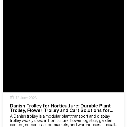
12 June 2026
Danish Trolley for Horticulture: Durable Plant
Trolley, Flower Trolley and Cart Solutions for
B2B Buyers
A Danish trolley is a modular plant transport and display
trolley widely used in horticulture, flower logistics, garden
centers, nurseries, supermarkets, and warehouses. It usually