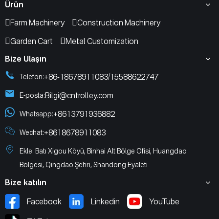
Ürün
Farm Machinery
Construction Machinery
Garden Cart
Metal Customization
Bize Ulaşın
+86-18678911083
15588622747
Telefon:
/
Bilgi@cntrolley.com
E-posta:
+8613791936882
Whatsapp:
+8618678911083
Wechat:
Ekle: Batı Xigou Köyü, Binhai Alt Bölge Ofisi, Huangdao
Bölgesi, Qingdao Şehri, Shandong Eyaleti
Bize katılın
Facebook
Linkedin
YouTube