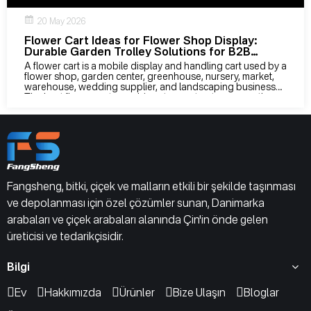
20 May 2026
Flower Cart Ideas for Flower Shop Display:
Durable Garden Trolley Solutions for B2B
Buyers
A flower cart is a mobile display and handling cart used by a
flower shop, garden center, greenhouse, nursery, market,
warehouse, wedding supplier, and landscaping business.
The best flower carts combine strong structure, smooth
wheels, adjustable shelves, corrosion-resistant finishing,
and custom branding, helping buyers improve display,
movement, labor efficiency, and total cost control.
Fangsheng, bitki, çiçek ve malların etkili bir şekilde taşınması
ve depolanması için özel çözümler sunan, Danimarka
arabaları ve çiçek arabaları alanında Çin'in önde gelen
üreticisi ve tedarikçisidir.
Bilgi
Ev
Hakkımızda
Ürünler
Bize Ulaşın
Bloglar