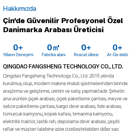
Hakkımızda
Çin'de Güvenilir Profesyonel Özel
Danimarka Arabası Üreticisi
0
+
0
㎡
0
+
0
+
Yılların Deneyimi
Fabrika alanı
İhracat ülkesi
Ar-Ge ekibi
QINGDAO FANGSHENG TECHNOLOGY CO., LTD.
Qingdao Fangsheng Technology Co., Ltd. 2015 yılında
kurulmuş olup, modern makine imalat işletmelerinden birinde
araştırma ve geliştirme, üretim ve satış yapmaktadır. Şirketin
ana ürünleri çiçek arabası, çiçek paketleme çantası, meyve ve
sebze paketleme çantası, kargo devir arabası, fide arabası,
tomurcuk kamyonu, köpek kafesi, tırmanma kamyonu,
elektrikli traktör, lastik rafı, depolama devir arabası, çeşitli
raflar ve müşteri talebine göre özelleştirilebilen diğer sac