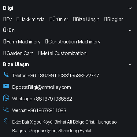
Bilgi
Ev
Hakkımızda
Ürünler
Bize Ulaşın
Bloglar
Ürün
Farm Machinery
Construction Machinery
Garden Cart
Metal Customization
Bize Ulaşın
+86-18678911083
15588622747
Telefon:
/
Bilgi@cntrolley.com
E-posta:
+8613791936882
Whatsapp:
+8618678911083
Wechat:
Ekle: Batı Xigou Köyü, Binhai Alt Bölge Ofisi, Huangdao
Bölgesi, Qingdao Şehri, Shandong Eyaleti