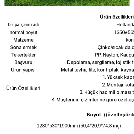
Ürün özellikleri
Holland
bir parçanın adı
1350*56
normal boyut
Malzeme
kon
Sona ermek
Çinko/sıcak dal
Tekerlekler
PP, Naylon, Kauçu
Başvuru
Depolama, sergileme, lojistik 
Ürün yapısı
Metal levha, file, kontrplak, kayna
1. Yüksek kapa
2. Montajı kola
Ürün Özellikleri
3. Küçük hacimli olması
4. Müşterinin çizimlerine göre özelleş
Boyut
(özelleştiril
（
1280*530*1900mm (50,4*20,9*74,8 inç)