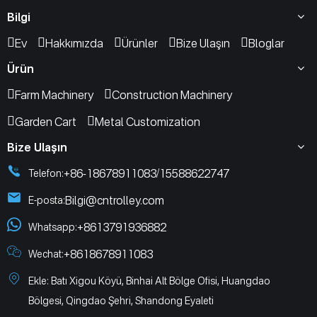
Bilgi
Ev
Hakkımızda
Ürünler
Bize Ulaşın
Bloglar
Ürün
Farm Machinery
Construction Machinery
Garden Cart
Metal Customization
Bize Ulaşın
+86-18678911083
15588622747
Telefon:
/
Bilgi@cntrolley.com
E-posta:
+8613791936882
Whatsapp:
+8618678911083
Wechat:
Ekle: Batı Xigou Köyü, Binhai Alt Bölge Ofisi, Huangdao
Bölgesi, Qingdao Şehri, Shandong Eyaleti