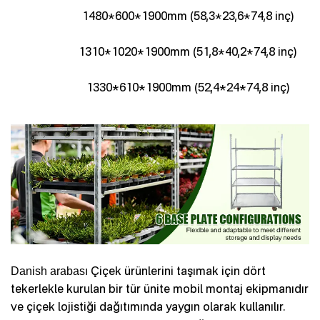
1480*600*1900mm (58,3*23,6*74,8 inç)
1310*1020*1900mm (51,8*40,2*74,8 inç)
1330*610*1900mm (52,4*24*74,8 inç)
Çiçek ürünlerini taşımak için dört
D
anish arabası
tekerlekle kurulan bir tür ünite mobil montaj ekipmanıdır
ve çiçek lojistiği dağıtımında yaygın olarak kullanılır.