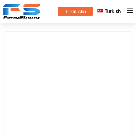
Turkish
Teklif Alın
>
>
Ev
Ürünler
Metal Sac tedarikçisi