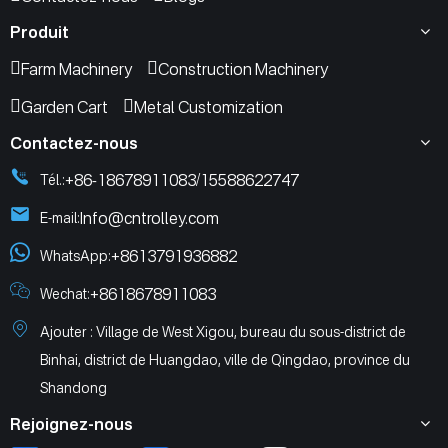
Produit
Farm Machinery
Construction Machinery
Garden Cart
Metal Customization
Contactez-nous
+86-18678911083
15588622747
Tél.:
/
Info@cntrolley.com
E-mail:
+8613791936882
WhatsApp:
+8618678911083
Wechat:
Ajouter : Village de West Xigou, bureau du sous-district de
Binhai, district de Huangdao, ville de Qingdao, province du
Shandong
Rejoignez-nous