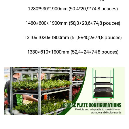
1280*530*1900mm (50,4*20,9*74,8 pouces)
1480*600*1900mm (58,3*23,6*74,8 pouces)
1310*1020*1900mm (51,8*40,2*74,8 pouces)
1330*610*1900mm (52,4*24*74,8 pouces)