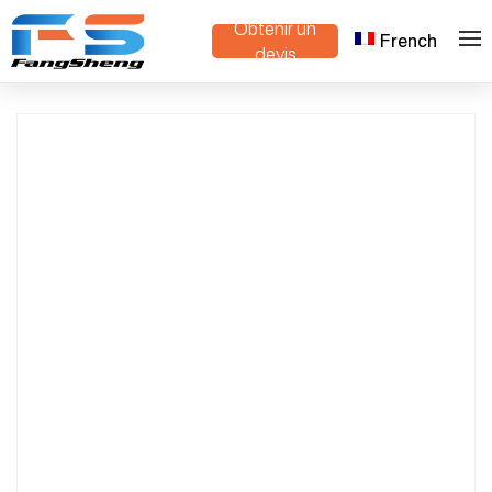
Obtenir un
French
>
>
Maison
Produits
Feuille de plastique personnalisée
devis