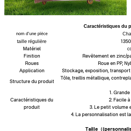
Caractéristiques du p
Char
nom d'une pièce
1350
taille régulière
Matériel
c
Finition
Revêtement en zinc/p
Roues
Roue en PP, Ny
Application
Stockage, exposition, transport 
Tôle, treillis métallique, contrep
Structure du produit
1. Grande 
Caractéristiques du
2. Facile 
produit
3. Le petit volume 
4. La personnalisation est l
Taille
(personnali
（