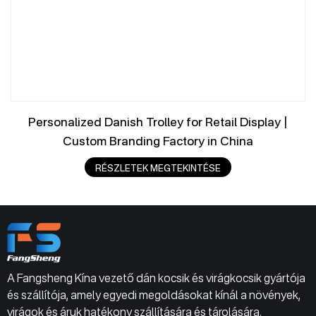
Personalized Danish Trolley for Retail Display |
Custom Branding Factory in China
RÉSZLETEK MEGTEKINTÉSE
A Fangsheng Kína vezető dán kocsik és virágkocsik gyártója
és szállítója, amely egyedi megoldásokat kínál a növények,
virágok és áruk hatékony szállítására és tárolására.