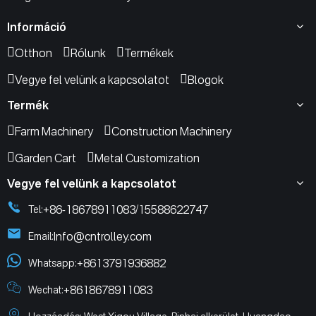
Információ
Otthon
Rólunk
Termékek
Vegye fel velünk a kapcsolatot
Blogok
Termék
Farm Machinery
Construction Machinery
Garden Cart
Metal Customization
Vegye fel velünk a kapcsolatot
+86-18678911083
15588622747
Tel:
/
Info@cntrolley.com
Email:
+8613791936882
Whatsapp:
+8618678911083
Wechat: