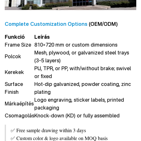
Complete Customization Options
(OEM/ODM)
Funkció
Leírás
Frame Size
810×720 mm or custom dimensions
Mesh, plywood, or galvanized steel trays
Polcok
(3–5 layers)
PU, TPR, or PP, with/without brake; swivel
Kerekek
or fixed
Surface
Hot-dip galvanized, powder coating, zinc
Finish
plating
Logo engraving, sticker labels, printed
Márkaépítés
packaging
Csomagolás
Knock-down (KD) or fully assembled
✅ Free sample drawing within 3 days
✅ Custom color & logo available on MOQ basis