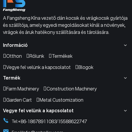
A Fangsheng Kína vezető dán kocsik és virágkocsik gyártója
és szállítója, amely egyedi megoldásokat kínál a növények,
virágok és áruk hatékony szállítására és tárolására.
Információ
Otthon
Rólunk
Termékek
Vegye fel velünk a kapcsolatot
Blogok
Termék
Farm Machinery
Construction Machinery
Garden Cart
Metal Customization
Vegye fel velünk a kapcsolatot
+86-18678911083
15588622747
Tel:
/