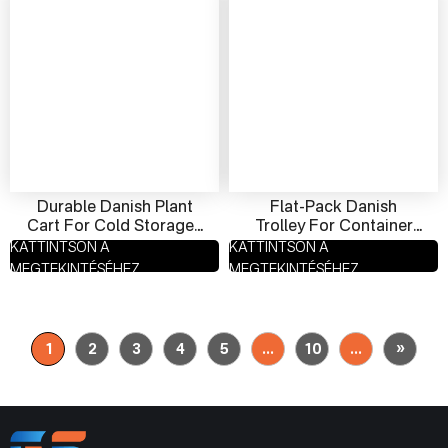
Durable Danish Plant
Flat-Pack Danish
Cart For Cold Storage |
Trolley For Container
Anti-Rust Trolley
Optimization | KD
KATTINTSON A
KATTINTSON A
Supplier From China
Flower Cart Exporter
MEGTEKINTÉSÉHEZ
MEGTEKINTÉSÉHEZ
»
1
2
3
4
5
...
10
...