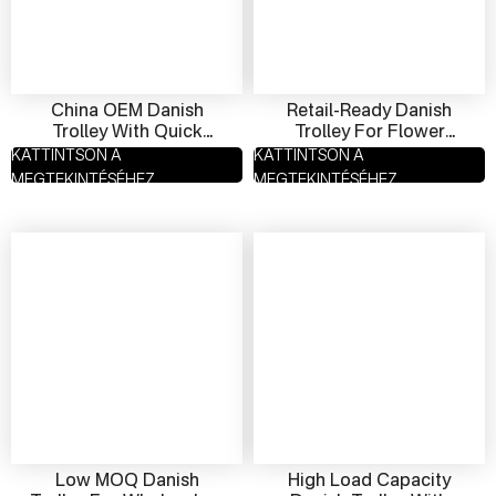
China OEM Danish
Retail-Ready Danish
Trolley With Quick
Trolley For Flower
Assembly | Flat-Pack
Shops | Display-Grade
KATTINTSON A
KATTINTSON A
Plant Cart Manufacturer
Plant Cart Supplier
MEGTEKINTÉSÉHEZ
MEGTEKINTÉSÉHEZ
Low MOQ Danish
High Load Capacity