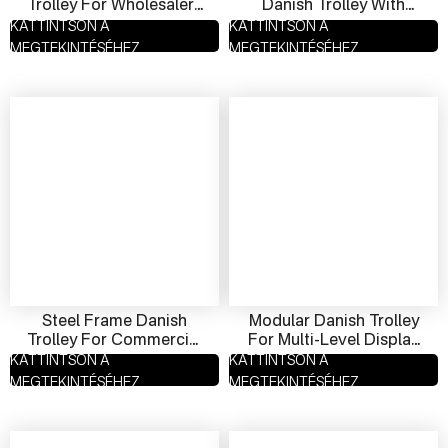
Trolley For Wholesalers
Danish Trolley With
| Small Batch Flower
Brake Wheels | Heavy
KATTINTSON A
KATTINTSON A
Cart Manufacturer
Duty Plant Cart
MEGTEKINTÉSÉHEZ
MEGTEKINTÉSÉHEZ
Supplier
Steel Frame Danish
Modular Danish Trolley
Trolley For Commercial
For Multi-Level Display
Use | Heavy Duty Cart
| Adjustable Retail Plant
KATTINTSON A
KATTINTSON A
Manufacturer &
Cart Supplier
MEGTEKINTÉSÉHEZ
MEGTEKINTÉSÉHEZ
Exporter