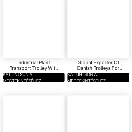
Industrial Plant
Global Exporter Of
Transport Trolley With
Danish Trolleys For
Stackable Frame |
Agriculture |
KATTINTSON A
KATTINTSON A
Heavy-Duty Danish Cart
Agricultural Plant Cart
MEGTEKINTÉSÉHEZ
MEGTEKINTÉSÉHEZ
Supplier
Supplier