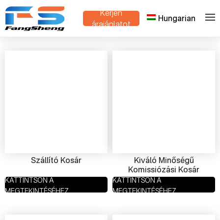
Kérjen
Hungarian
>
Otthon
Termékek
árajánlatot
Szállító Kosár
Kiváló Minőségű
Komissiózási Kosár
KATTINTSON A
KATTINTSON A
MEGTEKINTÉSÉHEZ
MEGTEKINTÉSÉHEZ