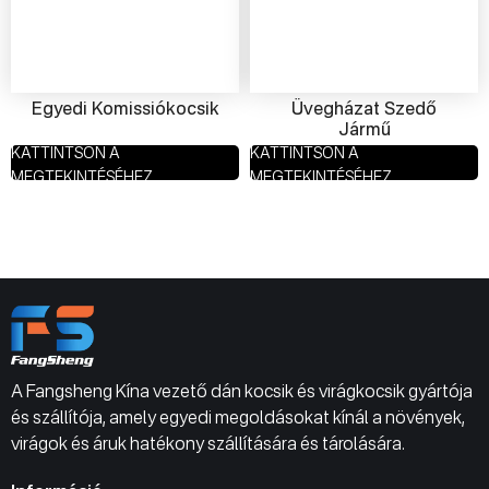
Egyedi Komissiókocsik
Üvegházat Szedő
Jármű
KATTINTSON A
KATTINTSON A
MEGTEKINTÉSÉHEZ
MEGTEKINTÉSÉHEZ
A Fangsheng Kína vezető dán kocsik és virágkocsik gyártója
és szállítója, amely egyedi megoldásokat kínál a növények,
virágok és áruk hatékony szállítására és tárolására.