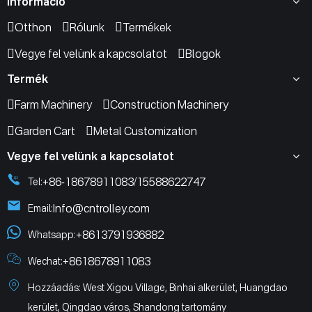
Információ
Otthon
Rólunk
Termékek
Vegye fel velünk a kapcsolatot
Blogok
Termék
Farm Machinery
Construction Machinery
Garden Cart
Metal Customization
Vegye fel velünk a kapcsolatot
+86-18678911083
15588622747
Tel:
/
Info@cntrolley.com
Email:
+8613791936882
Whatsapp:
+8618678911083
Wechat:
Hozzáadás: West Xigou Village, Binhai alkerület, Huangdao
kerület, Qingdao város, Shandong tartomány