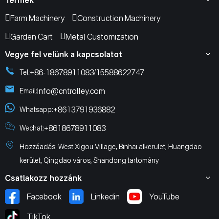
Farm Machinery
Construction Machinery
Garden Cart
Metal Customization
Vegye fel velünk a kapcsolatot
+86-18678911083
15588622747
Tel:
/
Info@cntrolley.com
Email:
+8613791936882
Whatsapp:
+8618678911083
Wechat:
Hozzáadás: West Xigou Village, Binhai alkerület, Huangdao
kerület, Qingdao város, Shandong tartomány
Csatlakozz hozzánk
Facebook
Linkedin
YouTube
TikTok