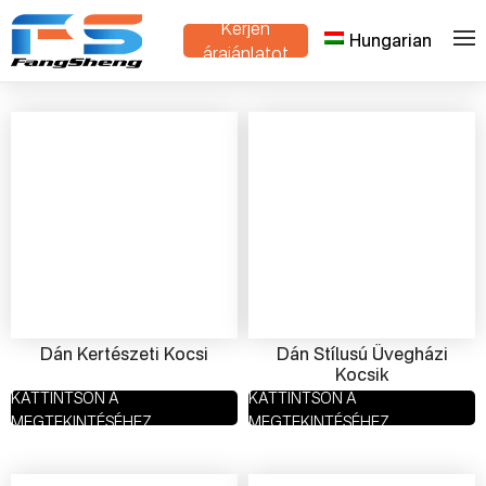
Kérjen
Hungarian
>
Otthon
Termékek
árajánlatot
Dán Kertészeti Kocsi
Dán Stílusú Üvegházi
Kocsik
KATTINTSON A
KATTINTSON A
MEGTEKINTÉSÉHEZ
MEGTEKINTÉSÉHEZ