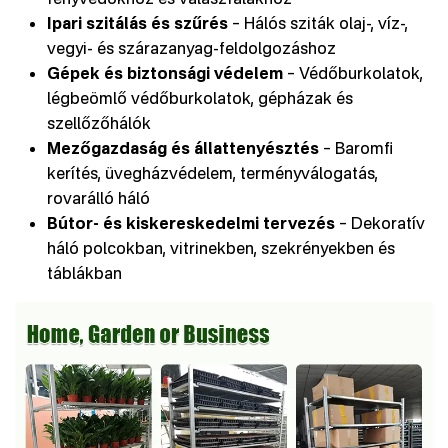
Ipari szitálás és szűrés
– Hálós sziták olaj-, víz-,
vegyi- és szárazanyag-feldolgozáshoz
Gépek és biztonsági védelem
– Védőburkolatok,
légbeömlő védőburkolatok, gépházak és
szellőzőhálók
Mezőgazdaság és állattenyésztés
– Baromfi
kerítés, üvegházvédelem, terményválogatás,
rovarálló háló
Bútor- és kiskereskedelmi tervezés
– Dekoratív
háló polcokban, vitrinekben, szekrényekben és
táblákban