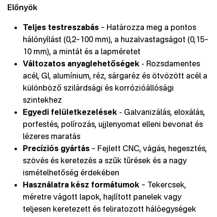
Előnyök
Teljes testreszabás
– Határozza meg a pontos
hálónyílást (0,2–100 mm), a huzalvastagságot (0,15–
10 mm), a mintát és a lapméretet
Változatos anyaglehetőségek
- Rozsdamentes
acél, GI, alumínium, réz, sárgaréz és ötvözött acél a
különböző szilárdsági és korrózióállósági
szintekhez
Egyedi felületkezelések
- Galvanizálás, eloxálás,
porfestés, polírozás, ujjlenyomat elleni bevonat és
lézeres maratás
Precíziós gyártás
– Fejlett CNC, vágás, hegesztés,
szövés és keretezés a szűk tűrések és a nagy
ismételhetőség érdekében
Használatra kész formátumok
– Tekercsek,
méretre vágott lapok, hajlított panelek vagy
teljesen keretezett és feliratozott hálóegységek