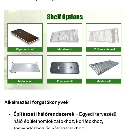
Alkalmazási forgatókönyvek
Építészeti hálórendszerek
– Egyedi tervezésű
háló épülethomlokzatokhoz, korlátokhoz,
fényvédőkhöz és válaszfalakhoz