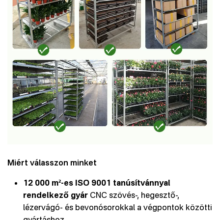
Miért válasszon minket
12 000 m²-es ISO 9001 tanúsítvánnyal
rendelkező gyár
CNC szövés-, hegesztő-,
lézervágó- és bevonósorokkal a végpontok közötti
gyártáshoz