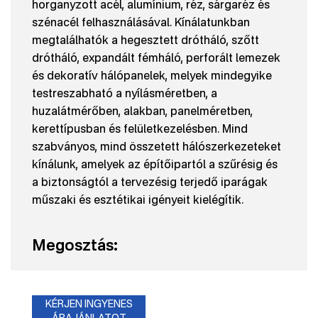
horganyzott acél, alumínium, réz, sárgaréz és
szénacél felhasználásával. Kínálatunkban
megtalálhatók a hegesztett drótháló, szőtt
drótháló, expandált fémháló, perforált lemezek
és dekoratív hálópanelek, melyek mindegyike
testreszabható a nyílásméretben, a
huzalátmérőben, alakban, panelméretben,
kerettípusban és felületkezelésben. Mind
szabványos, mind összetett hálószerkezeteket
kínálunk, amelyek az építőipartól a szűrésig és
a biztonságtól a tervezésig terjedő iparágak
műszaki és esztétikai igényeit kielégítik.
Megosztás:
KÉRJEN INGYENES
ÁRAJÁNLATOT