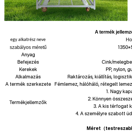
A termék jellemz
Hol
egy alkatrész neve
1350*
szabályos méretű
Anyag
Befejezés
Cink/melegbe
Kerekek
PP, nylon, g
Alkalmazás
Raktározás, kiállítás, logiszti
A termék szerkezete
Fémlemez, hálóháló, rétegelt lemez
1. Nagy kapa
2. Könnyen összesz
Termékjellemzők
3. A kis térfogat
4. A személyre szabott üdv
Méret
testreszab
（