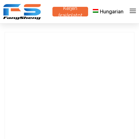
Kérjen
Hungarian
>
>
Otthon
Termékek
Egyedi fémháló gyártó
árajánlatot