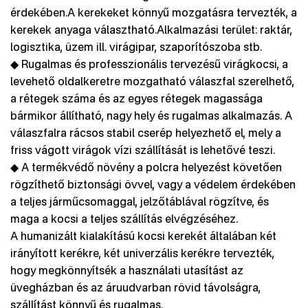
érdekében.A kerekeket könnyű mozgatásra tervezték, a
kerekek anyaga választható.Alkalmazási terület: raktár,
logisztika, üzem ill. virágipar, szaporítószoba stb.
◆ Rugalmas és professzionális tervezésű virágkocsi, a
levehető oldalkeretre mozgatható válaszfal szerelhető,
a rétegek száma és az egyes rétegek magassága
bármikor állítható, nagy hely és rugalmas alkalmazás. A
válaszfalra rácsos stabil cserép helyezhető el, mely a
friss vágott virágok vízi szállítását is lehetővé teszi.
◆ A termékvédő növény a polcra helyezést követően
rögzíthető biztonsági övvel, vagy a védelem érdekében
a teljes járműcsomaggal, jelzőtáblával rögzítve, és
maga a kocsi a teljes szállítás elvégzéséhez.
A humanizált kialakítású kocsi kerekét általában két
irányított kerékre, két univerzális kerékre tervezték,
hogy megkönnyítsék a használati utasítást az
üvegházban és az áruudvarban rövid távolságra,
szállítást könnyű és rugalmas.