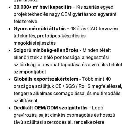
30.000+ m² havi kapacitás
– Kis szériás egyedi
projektekhez és nagy OEM gyártáshoz egyaránt
felszerelve
Gyors mérnöki átfutás
– 48 órás CAD tervezési
áttekintés, prototípus-készítés és
megoldásfejlesztés
Szigorú minőség-ellenőrzés
- Minden tételt
ellenőriztek a háló pontossága, a hegesztési
szilárdság, a bevonat tapadása és a vizuális felület
szempontjából
Globális exportszakértelem
- Több mint 40
országba szállítjuk CE / SGS / RoHS megfeleléssel,
tengerre alkalmas csomagolással és multimodális
szállítással
Dedikált OEM/ODM szolgáltatás
– Logó
gravírozás, saját címkés csomagolás és hosszú
távú szállítási szerződés áll rendelkezésre