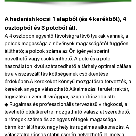
A hedanish kocsi 1 alapból (és 4 kerékből), 4
oszlopból és 3 polcból áll.
A 4 oszlopon egyenlő távolságra lévő lyukak vannak, a
polcok magassága a növények magasságától függően
állítható; a polcok száma az Ön igényei szerint
növelhető vagy csökkenthető. A polc és a polc
használaton kívül szétszedhető a tárhely optimalizálása
és a visszaszállítás költségeinek csökkentése
érdekében.A kerekeket könnyű mozgatásra tervezték, a
kerekek anyaga választható.Alkalmazási terület: raktár,
logisztika, üzem ill. virágipar, szaporítószoba stb.
◆ Rugalmas és professzionális tervezésű virágkocsi, a
levehető oldalkeretre mozgatható válaszfal szerelhető,
a rétegek száma és az egyes rétegek magassága
bármikor állítható, nagy hely és rugalmas alkalmazás. A
válaszfalra rácsos stabil cserép helyezhető el, mely a