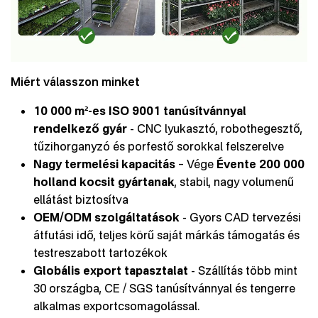
Miért válasszon minket
10 000 m²-es ISO 9001 tanúsítvánnyal
rendelkező gyár
- CNC lyukasztó, robothegesztő,
tűzihorganyzó és porfestő sorokkal felszerelve
Nagy termelési kapacitás
– Vége
Évente 200 000
holland kocsit gyártanak
, stabil, nagy volumenű
ellátást biztosítva
OEM/ODM szolgáltatások
- Gyors CAD tervezési
átfutási idő, teljes körű saját márkás támogatás és
testreszabott tartozékok
Globális export tapasztalat
- Szállítás több mint
30 országba, CE / SGS tanúsítvánnyal és tengerre
alkalmas exportcsomagolással.