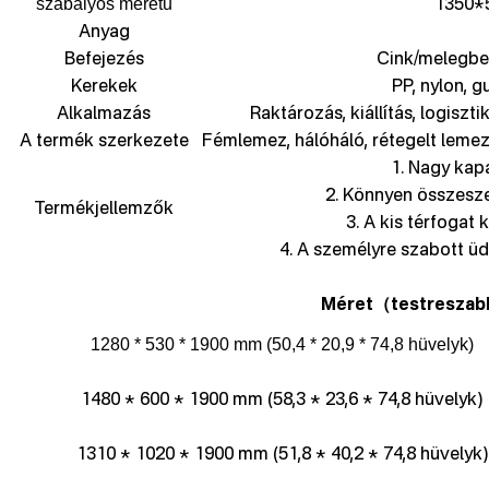
1350*
szabályos méretű
Anyag
Befejezés
Cink/melegbe
Kerekek
PP, nylon, g
Alkalmazás
Raktározás, kiállítás, logiszti
A termék szerkezete
Fémlemez, hálóháló, rétegelt lemez
1. Nagy kapa
2. Könnyen összesz
Termékjellemzők
3. A kis térfogat
4. A személyre szabott üdv
Méret
testreszab
（
1280 * 530 * 1900 mm (50,4 * 20,9 * 74,8 hüvelyk)
1480 * 600 * 1900 mm (58,3 * 23,6 * 74,8 hüvelyk)
1310 * 1020 * 1900 mm (51,8 * 40,2 * 74,8 hüvelyk)