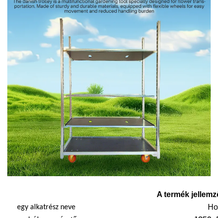
A termék jellemz
Hol
egy alkatrész neve