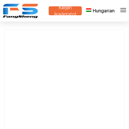
Kérjen
Hungarian
>
>
Otthon
Termékek
Dutch Trolley Supplier
árajánlatot