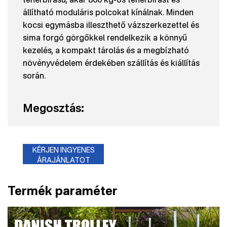
állítható moduláris polcokat kínálnak. Minden
kocsi egymásba illeszthető vázszerkezettel és
sima forgó görgőkkel rendelkezik a könnyű
kezelés, a kompakt tárolás és a megbízható
növényvédelem érdekében szállítás és kiállítás
során.
Megosztás:
KÉRJEN INGYENES
ÁRAJÁNLATOT
Termék paraméter