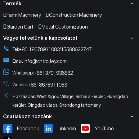
Termék
Farm Machinery
Construction Machinery
Garden Cart
Metal Customization
Vegye fel velünk a kapcsolatot
+86-18678911083
15588622747
Tel:
/
Info@cntrolley.com
Email:
+8613791936882
Whatsapp:
+8618678911083
Wechat:
Hozzáadás: West Xigou Village, Binhai alkerület, Huangdao
kerület, Qingdao város, Shandong tartomány
Csatlakozz hozzánk
Facebook
Linkedin
YouTube