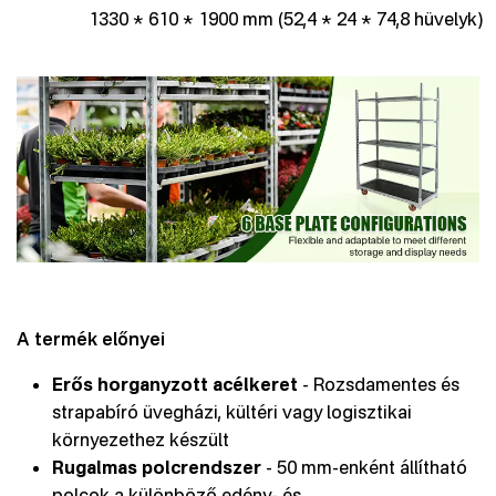
1330 * 610 * 1900 mm (52,4 * 24 * 74,8 hüvelyk)
A termék előnyei
Erős horganyzott acélkeret
- Rozsdamentes és
strapabíró üvegházi, kültéri vagy logisztikai
környezethez készült
Rugalmas polcrendszer
- 50 mm-enként állítható
polcok a különböző edény- és