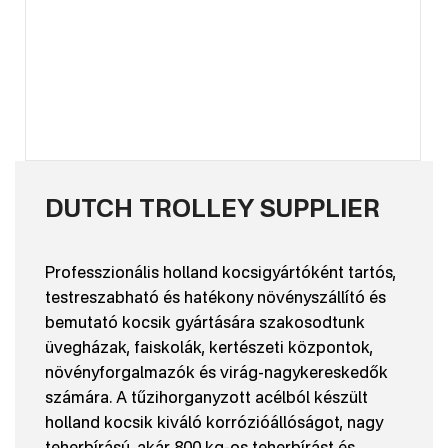
DUTCH TROLLEY SUPPLIER
Professzionális holland kocsigyártóként tartós,
testreszabható és hatékony növényszállító és
bemutató kocsik gyártására szakosodtunk
üvegházak, faiskolák, kertészeti központok,
növényforgalmazók és virág-nagykereskedők
számára. A tűzihorganyzott acélból készült
holland kocsik kiváló korrózióállóságot, nagy
teherbírású, akár 800 kg-os teherbírást és