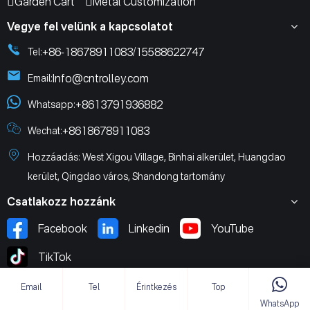
Garden Cart
Metal Customization
Vegye fel velünk a kapcsolatot
+86-18678911083
15588622747
Tel:
/
Info@cntrolley.com
Email:
+8613791936882
Whatsapp:
+8618678911083
Wechat:
Hozzáadás: West Xigou Village, Binhai alkerület, Huangdao
kerület, Qingdao város, Shandong tartomány
Csatlakozz hozzánk
Facebook
Linkedin
YouTube
TikTok
Email
Tel
Érintkezés
Top
WhatsApp