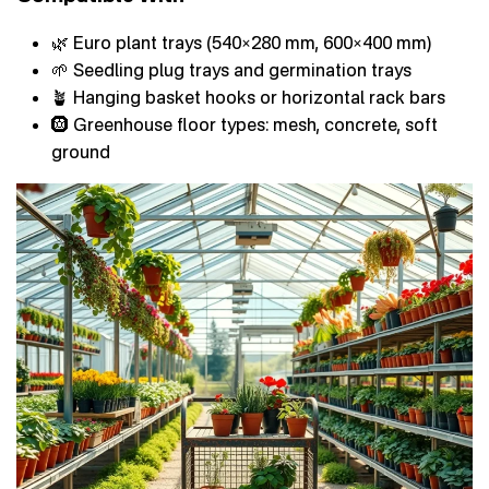
🌿 Euro plant trays (540×280 mm, 600×400 mm)
🌱 Seedling plug trays and germination trays
🪴 Hanging basket hooks or horizontal rack bars
🛞 Greenhouse floor types: mesh, concrete, soft
ground