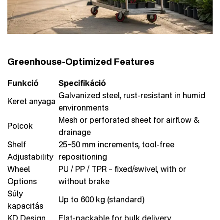
Greenhouse-Optimized Features
Funkció
Specifikáció
Galvanized steel, rust-resistant in humid
Keret anyaga
environments
Mesh or perforated sheet for airflow &
Polcok
drainage
Shelf
25–50 mm increments, tool-free
Adjustability
repositioning
Wheel
PU / PP / TPR – fixed/swivel, with or
Options
without brake
Súly
Up to 600 kg (standard)
kapacitás
KD Design
Flat-packable for bulk delivery