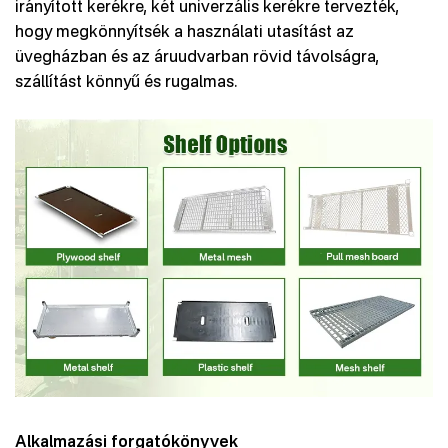
irányított kerékre, két univerzális kerékre tervezték,
hogy megkönnyítsék a használati utasítást az
üvegházban és az áruudvarban rövid távolságra,
szállítást könnyű és rugalmas.
Alkalmazási forgatókönyvek