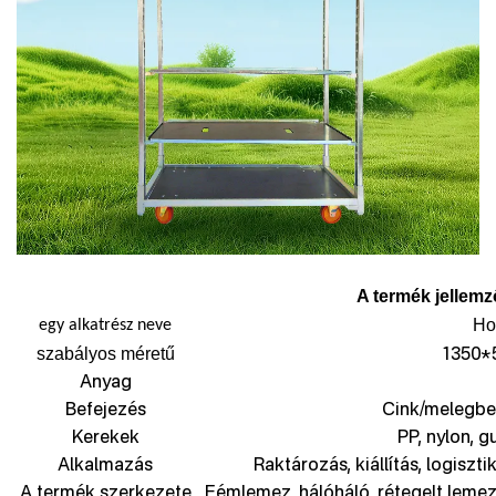
A termék jellemz
Hol
egy alkatrész neve
1350*
szabályos méretű
Anyag
Befejezés
Cink/melegbe
Kerekek
PP, nylon, g
Alkalmazás
Raktározás, kiállítás, logiszti
A termék szerkezete
Fémlemez, hálóháló, rétegelt lemez