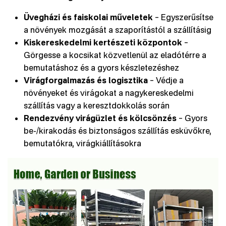
Üvegházi és faiskolai műveletek
– Egyszerűsítse
a növények mozgását a szaporítástól a szállításig
Kiskereskedelmi kertészeti központok
–
Görgesse a kocsikat közvetlenül az eladótérre a
bemutatáshoz és a gyors készletezéshez
Virágforgalmazás és logisztika
– Védje a
növényeket és virágokat a nagykereskedelmi
szállítás vagy a keresztdokkolás során
Rendezvény virágüzlet és kölcsönzés
– Gyors
be-/kirakodás és biztonságos szállítás esküvőkre,
bemutatókra, virágkiállításokra