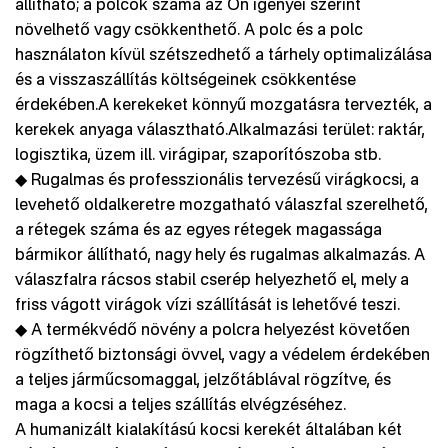
állítható; a polcok száma az Ön igényei szerint
növelhető vagy csökkenthető. A polc és a polc
használaton kívül szétszedhető a tárhely optimalizálása
és a visszaszállítás költségeinek csökkentése
érdekében.A kerekeket könnyű mozgatásra tervezték, a
kerekek anyaga választható.Alkalmazási terület: raktár,
logisztika, üzem ill. virágipar, szaporítószoba stb.
◆ Rugalmas és professzionális tervezésű virágkocsi, a
levehető oldalkeretre mozgatható válaszfal szerelhető,
a rétegek száma és az egyes rétegek magassága
bármikor állítható, nagy hely és rugalmas alkalmazás. A
válaszfalra rácsos stabil cserép helyezhető el, mely a
friss vágott virágok vízi szállítását is lehetővé teszi.
◆ A termékvédő növény a polcra helyezést követően
rögzíthető biztonsági övvel, vagy a védelem érdekében
a teljes járműcsomaggal, jelzőtáblával rögzítve, és
maga a kocsi a teljes szállítás elvégzéséhez.
A humanizált kialakítású kocsi kerekét általában két