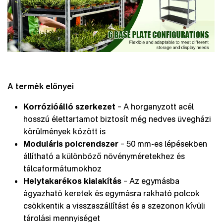
A termék előnyei
Korrózióálló szerkezet
– A horganyzott acél
hosszú élettartamot biztosít még nedves üvegházi
körülmények között is
Moduláris polcrendszer
– 50 mm-es lépésekben
állítható a különböző növényméretekhez és
tálcaformátumokhoz
Helytakarékos kialakítás
– Az egymásba
ágyazható keretek és egymásra rakható polcok
csökkentik a visszaszállítást és a szezonon kívüli
tárolási mennyiséget