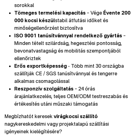
sorokkal
Tömeges termelési kapacitás
– Vége
Évente 200
000 kocsi készül
stabil átfutási időket és
minőségellenőrzést biztosítva
ISO 9001 tanúsítvánnyal rendelkező gyártás
–
Minden tételt szilárdság, hegesztési pontosság,
bevonatvastagság és mobilitás szempontjából
ellenőriztek
Erős exportképesség
- Több mint 30 országba
szállítják CE / SGS tanúsítvánnyal és tengerre
alkalmas csomagolással
Reszponzív szolgáltatás
– 24 órás
árajánlatkezelés, teljes OEM/ODM testreszabás és
értékesítés utáni műszaki támogatás
Megbízhatót keresek
virágkocsi szállító
nagykereskedelmi vagy projektalapú szállítási
igényeinek kielégítésére?