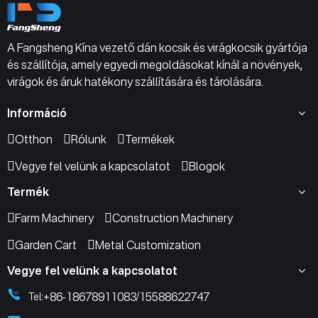
A Fangsheng Kína vezető dán kocsik és virágkocsik gyártója
és szállítója, amely egyedi megoldásokat kínál a növények,
virágok és áruk hatékony szállítására és tárolására.
Információ
Otthon
Rólunk
Termékek
Vegye fel velünk a kapcsolatot
Blogok
Termék
Farm Machinery
Construction Machinery
Garden Cart
Metal Customization
Vegye fel velünk a kapcsolatot
+86-18678911083
15588622747
Tel:
/