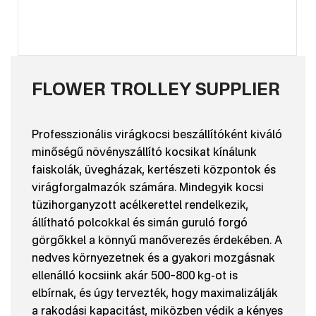
FLOWER TROLLEY SUPPLIER
Professzionális virágkocsi beszállítóként kiváló
minőségű növényszállító kocsikat kínálunk
faiskolák, üvegházak, kertészeti központok és
virágforgalmazók számára. Mindegyik kocsi
tüzihorganyzott acélkerettel rendelkezik,
állítható polcokkal és simán guruló forgó
görgőkkel a könnyű manőverezés érdekében. A
nedves környezetnek és a gyakori mozgásnak
ellenálló kocsiink akár 500–800 kg-ot is
elbírnak, és úgy tervezték, hogy maximalizálják
a rakodási kapacitást, miközben védik a kényes