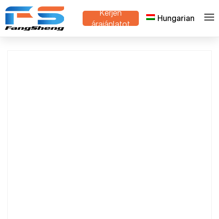
Kérjen
Hungarian
>
>
Otthon
Termékek
Flower Trolley Supplier
árajánlatot