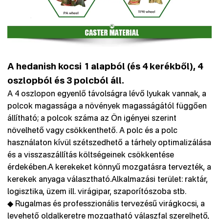
A hedanish kocsi 1 alapból (és 4 kerékből), 4
oszlopból és 3 polcból áll.
A 4 oszlopon egyenlő távolságra lévő lyukak vannak, a
polcok magassága a növények magasságától függően
állítható; a polcok száma az Ön igényei szerint
növelhető vagy csökkenthető. A polc és a polc
használaton kívül szétszedhető a tárhely optimalizálása
és a visszaszállítás költségeinek csökkentése
érdekében.A kerekeket könnyű mozgatásra tervezték, a
kerekek anyaga választható.Alkalmazási terület: raktár,
logisztika, üzem ill. virágipar, szaporítószoba stb.
◆ Rugalmas és professzionális tervezésű virágkocsi, a
levehető oldalkeretre mozgatható válaszfal szerelhető,