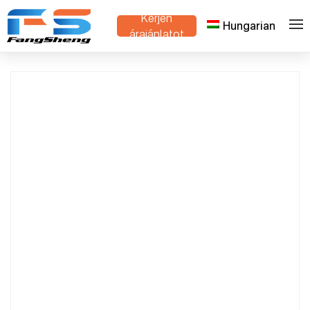
Kérjen
Hungarian
>
>
Otthon
Termékek
virágkocsi Szolgáltató
árajánlatot