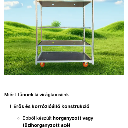
Miért tűnnek ki virágkocsiink
Erős és korrózióálló konstrukció
Ebből készült
horganyzott vagy
tűzihorganyzott acél