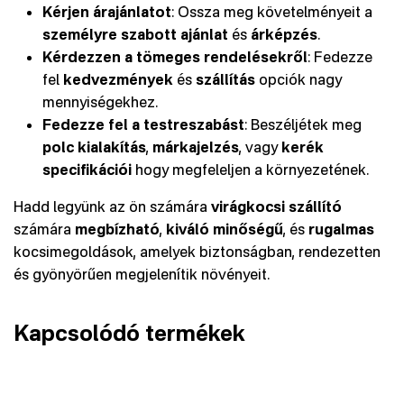
Kérjen árajánlatot
: Ossza meg követelményeit a
személyre szabott ajánlat
és
árképzés
.
Kérdezzen a tömeges rendelésekről
: Fedezze
fel
kedvezmények
és
szállítás
opciók nagy
mennyiségekhez.
Fedezze fel a testreszabást
: Beszéljétek meg
polc kialakítás
,
márkajelzés
, vagy
kerék
specifikációi
hogy megfeleljen a környezetének.
Hadd legyünk az ön számára
virágkocsi szállító
számára
megbízható
,
kiváló minőségű
, és
rugalmas
kocsimegoldások, amelyek biztonságban, rendezetten
és gyönyörűen megjelenítik növényeit.
Kapcsolódó termékek