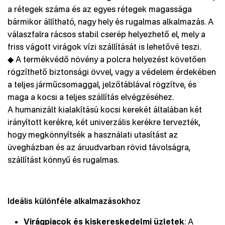
a rétegek száma és az egyes rétegek magassága
bármikor állítható, nagy hely és rugalmas alkalmazás. A
válaszfalra rácsos stabil cserép helyezhető el, mely a
friss vágott virágok vízi szállítását is lehetővé teszi.
◆ A termékvédő növény a polcra helyezést követően
rögzíthető biztonsági övvel, vagy a védelem érdekében
a teljes járműcsomaggal, jelzőtáblával rögzítve, és
maga a kocsi a teljes szállítás elvégzéséhez.
A humanizált kialakítású kocsi kerekét általában két
irányított kerékre, két univerzális kerékre tervezték,
hogy megkönnyítsék a használati utasítást az
üvegházban és az áruudvarban rövid távolságra,
szállítást könnyű és rugalmas.
Ideális különféle alkalmazásokhoz
Virágpiacok és kiskereskedelmi üzletek
: A