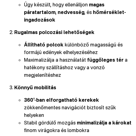
Úgy készült, hogy ellenálljon
magas
páratartalom
,
nedvesség
, és
hőmérséklet-
ingadozások
Rugalmas polcozási lehetőségek
Állítható polcok
különböző magasságú és
formájú edények elhelyezéséhez
Maximalizálja a használatát
függőleges tér
a
hatékony szállításhoz vagy a vonzó
megjelenítéshez
Könnyű mobilitás
360°-ban elforgatható kerekek
zökkenőmentes navigációt biztosít szűk
helyeken
Stabil gördülő mozgás
minimalizálja a károkat
finom virágokra és lombokra