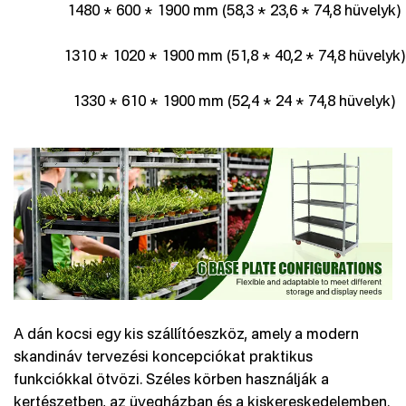
1480 * 600 * 1900 mm (58,3 * 23,6 * 74,8 hüvelyk)
1310 * 1020 * 1900 mm (51,8 * 40,2 * 74,8 hüvelyk)
1330 * 610 * 1900 mm (52,4 * 24 * 74,8 hüvelyk)
A dán kocsi egy kis szállítóeszköz, amely a modern
skandináv tervezési koncepciókat praktikus
funkciókkal ötvözi. Széles körben használják a
kertészetben, az üvegházban és a kiskereskedelemben.