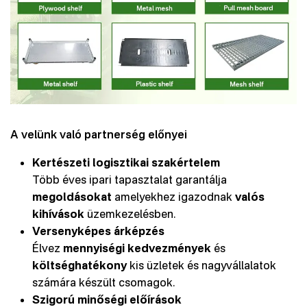
A velünk való partnerség előnyei
Kertészeti logisztikai szakértelem
Több éves ipari tapasztalat garantálja
megoldásokat
amelyekhez igazodnak
valós
kihívások
üzemkezelésben.
Versenyképes árképzés
Élvez
mennyiségi kedvezmények
és
költséghatékony
kis üzletek és nagyvállalatok
számára készült csomagok.
Szigorú minőségi előírások