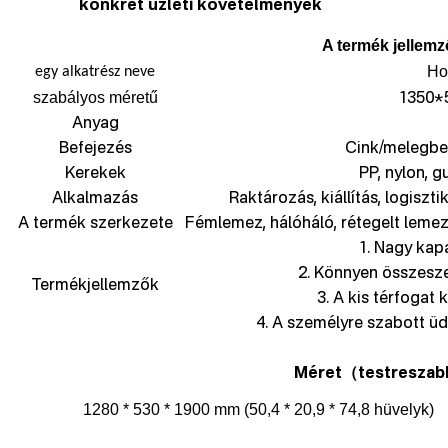
konkrét üzleti követelmények
A termék jellemz
Hol
egy alkatrész neve
1350*
szabályos méretű
Anyag
Befejezés
Cink/melegbe
Kerekek
PP, nylon, g
Alkalmazás
Raktározás, kiállítás, logiszti
A termék szerkezete
Fémlemez, hálóháló, rétegelt lemez
1. Nagy kapa
2. Könnyen összesz
Termékjellemzők
3. A kis térfogat
4. A személyre szabott üdv
Méret
testreszab
（
1280 * 530 * 1900 mm (50,4 * 20,9 * 74,8 hüvelyk)