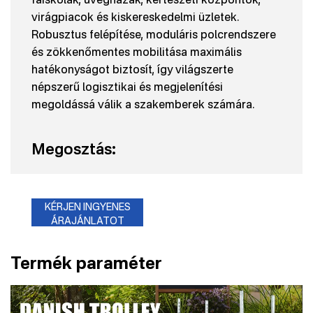
virágpiacok és kiskereskedelmi üzletek.
Robusztus felépítése, moduláris polcrendszere
és zökkenőmentes mobilitása maximális
hatékonyságot biztosít, így világszerte
népszerű logisztikai és megjelenítési
megoldássá válik a szakemberek számára.
Megosztás:
KÉRJEN INGYENES
ÁRAJÁNLATOT
Termék paraméter