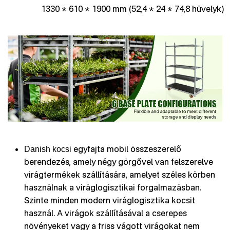
1330 * 610 * 1900 mm (52,4 * 24 * 74,8 hüvelyk)
egyfajta mobil összeszerelő
D
anish kocsi
berendezés, amely négy görgővel van felszerelve
virágtermékek szállítására, amelyet széles körben
használnak a viráglogisztikai forgalmazásban.
Szinte minden modern viráglogisztika kocsit
használ. A virágok szállításával a cserepes
növényeket vagy a friss vágott virágokat nem