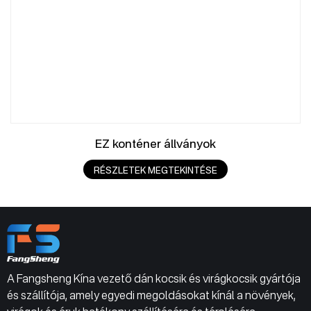
EZ konténer állványok
RÉSZLETEK MEGTEKINTÉSE
A Fangsheng Kína vezető dán kocsik és virágkocsik gyártója
és szállítója, amely egyedi megoldásokat kínál a növények,