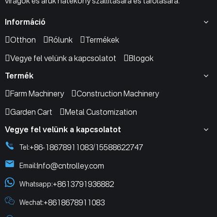
virágok és áruk hatékony szállítására és tárolására.
Információ
Otthon
Rólunk
Termékek
Vegye fel velünk a kapcsolatot
Blogok
Termék
Farm Machinery
Construction Machinery
Garden Cart
Metal Customization
Vegye fel velünk a kapcsolatot
+86-18678911083
15588622747
Tel:
/
Info@cntrolley.com
Email:
+8613791936882
Whatsapp:
+8618678911083
Wechat: