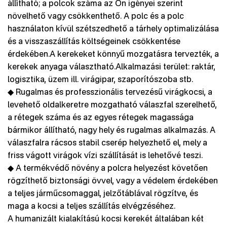
állítható; a polcok száma az Ön igényei szerint
növelhető vagy csökkenthető. A polc és a polc
használaton kívül szétszedhető a tárhely optimalizálása
és a visszaszállítás költségeinek csökkentése
érdekében.A kerekeket könnyű mozgatásra tervezték, a
kerekek anyaga választható.Alkalmazási terület: raktár,
logisztika, üzem ill. virágipar, szaporítószoba stb.
◆ Rugalmas és professzionális tervezésű virágkocsi, a
levehető oldalkeretre mozgatható válaszfal szerelhető,
a rétegek száma és az egyes rétegek magassága
bármikor állítható, nagy hely és rugalmas alkalmazás. A
válaszfalra rácsos stabil cserép helyezhető el, mely a
friss vágott virágok vízi szállítását is lehetővé teszi.
◆ A termékvédő növény a polcra helyezést követően
rögzíthető biztonsági övvel, vagy a védelem érdekében
a teljes járműcsomaggal, jelzőtáblával rögzítve, és
maga a kocsi a teljes szállítás elvégzéséhez.
A humanizált kialakítású kocsi kerekét általában két