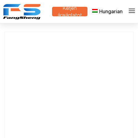
Kérjen
Hungarian
>
>
Otthon
Termékek
Dán Növény Virágkocsi
árajánlatot