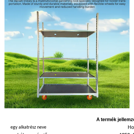
A termék jellemz
Hol
egy alkatrész neve