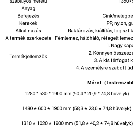
1350*
szabályos méretű
Anyag
Befejezés
Cink/melegbe
Kerekek
PP, nylon, g
Alkalmazás
Raktározás, kiállítás, logiszti
A termék szerkezete
Fémlemez, hálóháló, rétegelt lemez
1. Nagy kapa
2. Könnyen összesz
Termékjellemzők
3. A kis térfogat
4. A személyre szabott üdv
Méret
testreszab
（
1280 * 530 * 1900 mm (50,4 * 20,9 * 74,8 hüvelyk)
1480 * 600 * 1900 mm (58,3 * 23,6 * 74,8 hüvelyk)
1310 * 1020 * 1900 mm (51,8 * 40,2 * 74,8 hüvelyk)