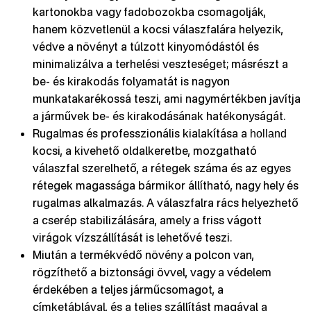
kartonokba vagy fadobozokba csomagolják,
hanem közvetlenül a kocsi válaszfalára helyezik,
védve a növényt a túlzott kinyomódástól és
minimalizálva a terhelési veszteséget; másrészt a
be- és kirakodás folyamatát is nagyon
munkatakarékossá teszi, ami nagymértékben javítja
a járművek be- és kirakodásának hatékonyságát.
Rugalmas és professzionális kialakítása a
holland
kocsi, a kivehető oldalkeretbe, mozgatható
válaszfal szerelhető, a rétegek száma és az egyes
rétegek magassága bármikor állítható, nagy hely és
rugalmas alkalmazás. A válaszfalra rács helyezhető
a cserép stabilizálására, amely a friss vágott
virágok vízszállítását is lehetővé teszi.
Miután a termékvédő növény a polcon van,
rögzíthető a biztonsági övvel, vagy a védelem
érdekében a teljes járműcsomagot, a
címketáblával, és a teljes szállítást magával a